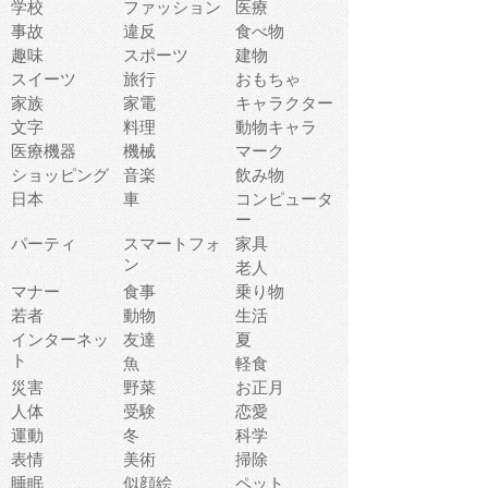
学校
ファッション
医療
事故
違反
食べ物
趣味
スポーツ
建物
スイーツ
旅行
おもちゃ
家族
家電
キャラクター
文字
料理
動物キャラ
医療機器
機械
マーク
ショッピング
音楽
飲み物
日本
車
コンピュータ
ー
パーティ
スマートフォ
家具
ン
老人
マナー
食事
乗り物
若者
動物
生活
インターネッ
友達
夏
ト
魚
軽食
災害
野菜
お正月
人体
受験
恋愛
運動
冬
科学
表情
美術
掃除
睡眠
似顔絵
ペット