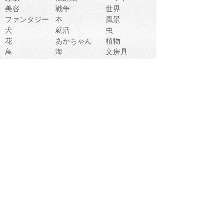
美容
戦争
世界
ファンタジー
本
風景
犬
就活
虫
花
あかちゃん
植物
鳥
海
文房具
食材
お風呂
フルーツ
干支
お年賀状
マスク
調味料
猫
物語
介護
南国
ウェディング
ランドマーク
環境問題
髪
スポーツ用具
書類
クリスマス
夏休み
怪我
テンプレート
メディア
食器
お祭り
政治
中年
座布団
映画
メッセージ
電車
ゴミ
楽器
パン
宗教
幼稚園
エネルギー
引越し
農業
自転車
オリンピック
飾り
お寿司
POP
食べ物キャラ
ダンス