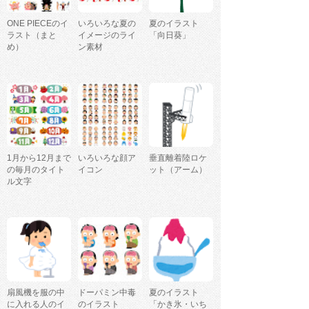
ONE PIECEのイ
いろいろな夏の
夏のイラスト
ラスト（まと
イメージのライ
「向日葵」
め）
ン素材
1月から12月まで
いろいろな顔ア
垂直離着陸ロケ
の毎月のタイト
イコン
ット（アーム）
ル文字
扇風機を服の中
ドーパミン中毒
夏のイラスト
に入れる人のイ
のイラスト
「かき氷・いち