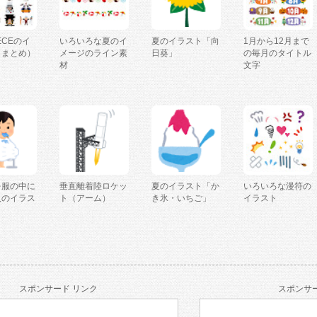
IECEのイ
いろいろな夏のイ
夏のイラスト「向
1月から12月まで
（まとめ）
メージのライン素
日葵」
の毎月のタイトル
材
文字
を服の中に
垂直離着陸ロケッ
夏のイラスト「か
いろいろな漫符の
人のイラス
ト（アーム）
き氷・いちご」
イラスト
スポンサード リンク
スポンサー