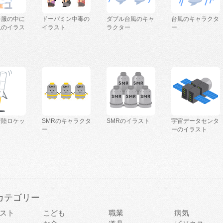
を服の中に
ドーパミン中毒の
ダブル台風のキャ
台風のキャラクタ
人のイラス
イラスト
ラクター
ー
着陸ロケッ
SMRのキャラクタ
SMRのイラスト
宇宙データセンタ
ー
ーのイラスト
カテゴリー
スト
こども
職業
病気