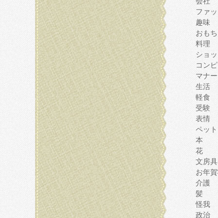
会社
ファッ
趣味
おもち
料理
ショッ
コンピ
マナー
生活
軽食
受験
表情
ペット
本
花
文房具
お年賀
介護
髪
怪我
政治