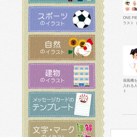
ONE P
ラスト
扇風機
入れる
ト