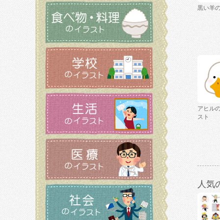
黒い羊
アヒル
スト
人気