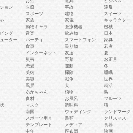
お金
道具
ビジネス
ション
医療
事故
違反
スポーツ
建物
スイーツ
ゃ
家族
家電
キャラクター
動物キャラ
医療機器
機械
ピング
音楽
飲み物
日本
ューター
パーティ
スマートフォン
家具
食事
乗り物
若者
インターネット
友達
夏
災害
野菜
お正月
恋愛
運動
冬
美術
掃除
睡眠
美容
戦争
世界
風景
犬
就活
あかちゃん
植物
鳥
食材
お風呂
フルーツ
状
マスク
調味料
猫
南国
ウェディング
ランドマーク
スポーツ用具
書類
クリスマス
テンプレート
メディア
食器
中年
座布団
映画