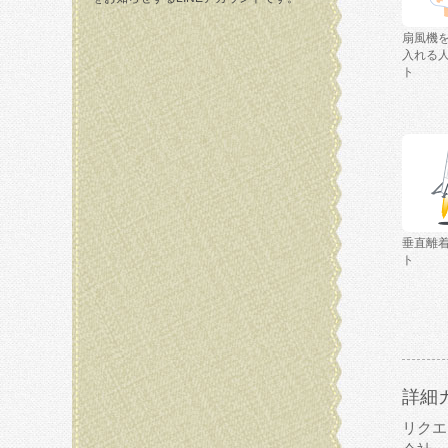
扇風機
入れる
ト
垂直離
ト
詳細
リクエ