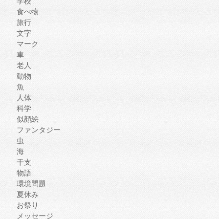
学校
食べ物
旅行
文字
マーク
車
老人
動物
魚
人体
科学
似顔絵
ファンタジー
虫
海
干支
物語
環境問題
夏休み
お祭り
メッセージ