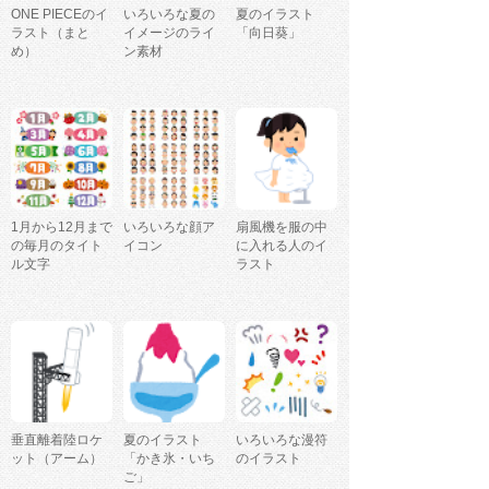
ONE PIECEのイ
いろいろな夏の
夏のイラスト
ラスト（まと
イメージのライ
「向日葵」
め）
ン素材
1月から12月まで
いろいろな顔ア
扇風機を服の中
の毎月のタイト
イコン
に入れる人のイ
ル文字
ラスト
垂直離着陸ロケ
夏のイラスト
いろいろな漫符
ット（アーム）
「かき氷・いち
のイラスト
ご」