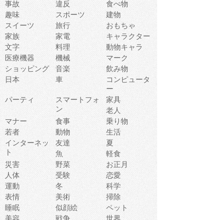
事故
違反
食べ物
趣味
スポーツ
建物
スイーツ
旅行
おもちゃ
家族
家電
キャラクター
文字
料理
動物キャラ
医療機器
機械
マーク
ショッピング
音楽
飲み物
日本
車
コンピュータ
ー
パーティ
スマートフォ
家具
ン
老人
マナー
食事
乗り物
若者
動物
生活
インターネッ
友達
夏
ト
魚
軽食
災害
野菜
お正月
人体
受験
恋愛
運動
冬
科学
表情
美術
掃除
睡眠
似顔絵
ペット
美容
戦争
世界