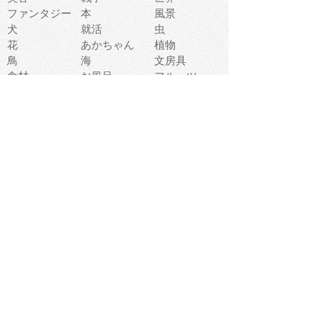
ファンタジー
本
風景
犬
就活
虫
花
あかちゃん
植物
鳥
海
文房具
食材
お風呂
フルーツ
干支
お年賀状
マスク
調味料
猫
物語
介護
南国
ウェディング
ランドマーク
環境問題
髪
スポーツ用具
書類
クリスマス
夏休み
怪我
テンプレート
メディア
食器
お祭り
政治
中年
座布団
映画
メッセージ
電車
ゴミ
楽器
パン
宗教
幼稚園
エネルギー
引越し
農業
自転車
オリンピック
飾り
お寿司
POP
食べ物キャラ
ダンス
体育
梅雨
棒人間