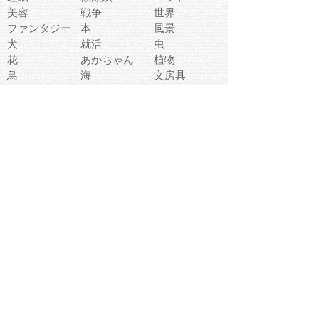
美容
戦争
世界
ファンタジー
本
風景
犬
就活
虫
花
あかちゃん
植物
鳥
海
文房具
食材
お風呂
フルーツ
干支
お年賀状
マスク
調味料
猫
物語
介護
南国
ウェディング
ランドマーク
環境問題
髪
スポーツ用具
書類
クリスマス
夏休み
怪我
テンプレート
メディア
食器
お祭り
政治
中年
座布団
映画
メッセージ
電車
ゴミ
楽器
パン
宗教
幼稚園
エネルギー
引越し
農業
自転車
オリンピック
飾り
お寿司
POP
食べ物キャラ
ダンス