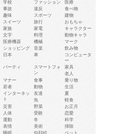
学校
ファッション
医療
事故
違反
食べ物
趣味
スポーツ
建物
スイーツ
旅行
おもちゃ
家族
家電
キャラクター
文字
料理
動物キャラ
医療機器
機械
マーク
ショッピング
音楽
飲み物
日本
車
コンピュータ
ー
パーティ
スマートフォ
家具
ン
老人
マナー
食事
乗り物
若者
動物
生活
インターネッ
友達
夏
ト
魚
軽食
災害
野菜
お正月
人体
受験
恋愛
運動
冬
科学
表情
美術
掃除
睡眠
似顔絵
ペット