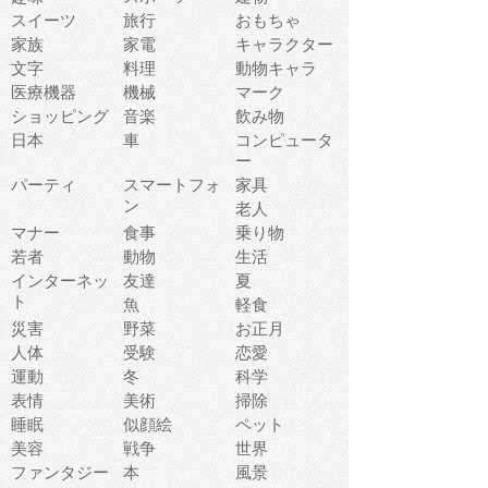
スイーツ
旅行
おもちゃ
家族
家電
キャラクター
文字
料理
動物キャラ
医療機器
機械
マーク
ショッピング
音楽
飲み物
日本
車
コンピュータ
ー
パーティ
スマートフォ
家具
ン
老人
マナー
食事
乗り物
若者
動物
生活
インターネッ
友達
夏
ト
魚
軽食
災害
野菜
お正月
人体
受験
恋愛
運動
冬
科学
表情
美術
掃除
睡眠
似顔絵
ペット
美容
戦争
世界
ファンタジー
本
風景