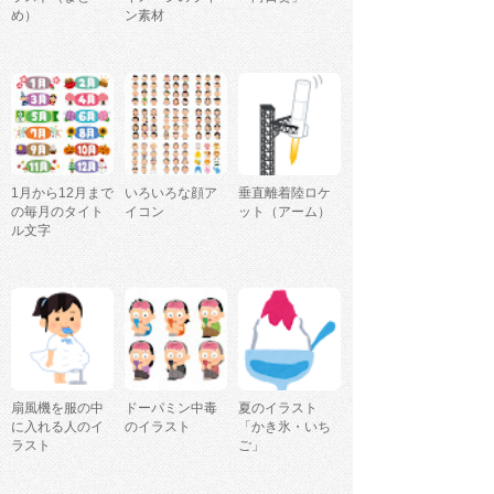
め）
ン素材
1月から12月まで
いろいろな顔ア
垂直離着陸ロケ
の毎月のタイト
イコン
ット（アーム）
ル文字
扇風機を服の中
ドーパミン中毒
夏のイラスト
に入れる人のイ
のイラスト
「かき氷・いち
ラスト
ご」