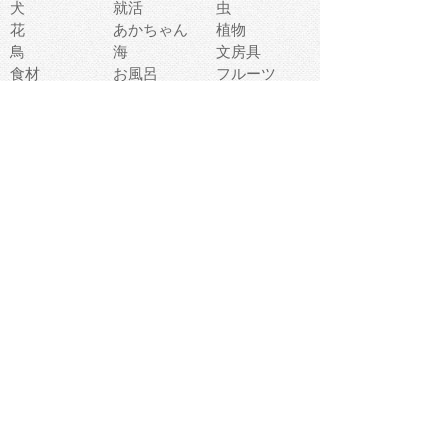
犬
就活
虫
花
あかちゃん
植物
鳥
海
文房具
食材
お風呂
フルーツ
干支
お年賀状
マスク
調味料
猫
物語
介護
南国
ウェディング
ランドマーク
環境問題
髪
スポーツ用具
書類
クリスマス
夏休み
怪我
テンプレート
メディア
食器
お祭り
政治
中年
座布団
映画
メッセージ
電車
ゴミ
楽器
パン
宗教
幼稚園
エネルギー
引越し
農業
自転車
オリンピック
飾り
お寿司
POP
食べ物キャラ
ダンス
体育
梅雨
棒人間
周辺機器
メタボリック
お葬式
思い出
歯
集合