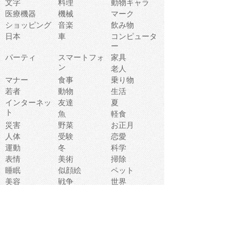
文字
料理
動物キャラ
医療機器
機械
マーク
ショッピング
音楽
飲み物
日本
車
コンピュータ
ー
パーティ
スマートフォ
家具
ン
老人
マナー
食事
乗り物
若者
動物
生活
インターネッ
友達
夏
ト
魚
軽食
災害
野菜
お正月
人体
受験
恋愛
運動
冬
科学
表情
美術
掃除
睡眠
似顔絵
ペット
美容
戦争
世界
ファンタジー
本
風景
犬
就活
虫
花
あかちゃん
植物
鳥
海
文房具