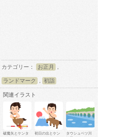
カテゴリー：
お正月
,
ランドマーク
,
初詣
関連イラスト
破魔矢とケンタ
初日の出とケン
タウシュベツ川