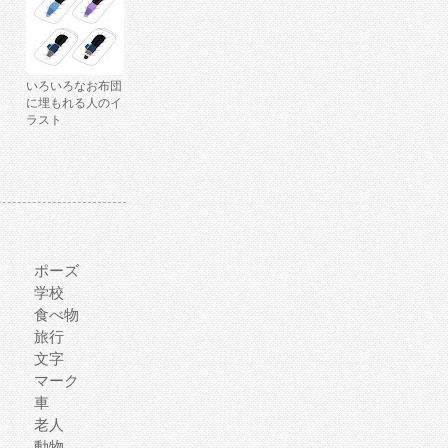
いろいろなお布団
に埋もれる人のイ
ラスト
ポーズ
学校
食べ物
旅行
文字
マーク
車
老人
動物