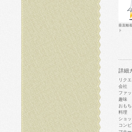
垂直離
ト
詳細
リクエ
会社
ファッ
趣味
おもち
料理
ショッ
コンピ
マナー