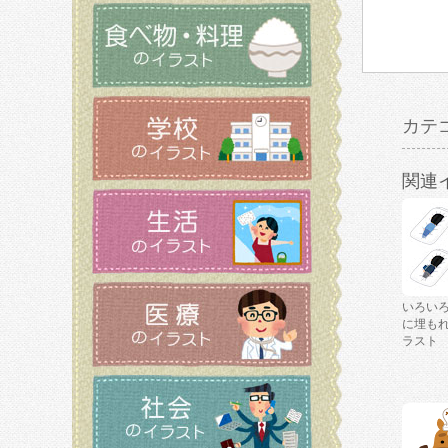
カテ
関連
いろい
に埋も
ラスト