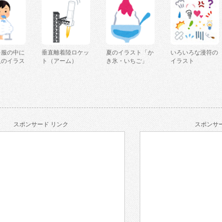
を服の中に
垂直離着陸ロケッ
夏のイラスト「か
いろいろな漫符の
人のイラス
ト（アーム）
き氷・いちご」
イラスト
スポンサード リンク
スポンサー