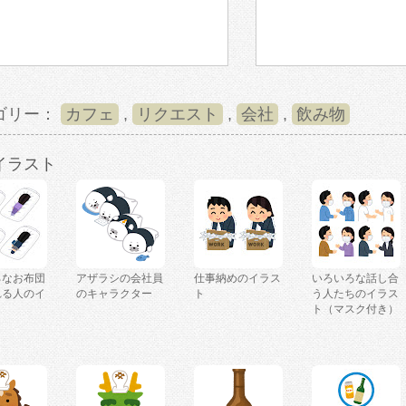
ゴリー：
カフェ
,
リクエスト
,
会社
,
飲み物
イラスト
ろなお布団
アザラシの会社員
仕事納めのイラス
いろいろな話し合
れる人のイ
のキャラクター
ト
う人たちのイラス
ト（マスク付き）