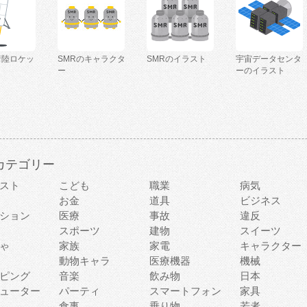
着陸ロケッ
SMRのキャラクタ
SMRのイラスト
宇宙データセンタ
ー
ーのイラスト
カテゴリー
スト
こども
職業
病気
お金
道具
ビジネス
ション
医療
事故
違反
スポーツ
建物
スイーツ
ゃ
家族
家電
キャラクター
動物キャラ
医療機器
機械
ピング
音楽
飲み物
日本
ューター
パーティ
スマートフォン
家具
食事
乗り物
若者