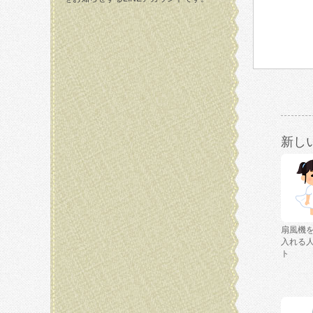
新し
扇風機
入れる
ト