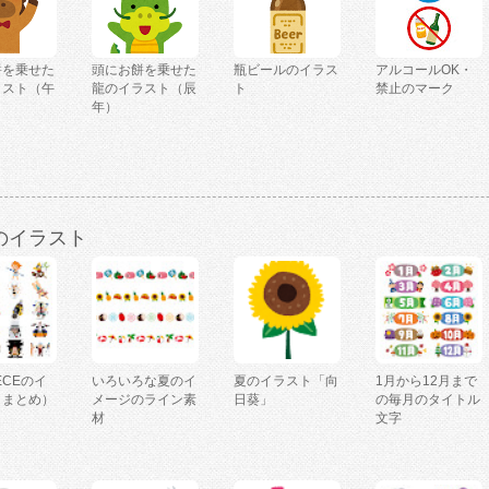
餅を乗せた
頭にお餅を乗せた
瓶ビールのイラス
アルコールOK・
ラスト（午
龍のイラスト（辰
ト
禁止のマーク
年）
のイラスト
IECEのイ
いろいろな夏のイ
夏のイラスト「向
1月から12月まで
（まとめ）
メージのライン素
日葵」
の毎月のタイトル
材
文字