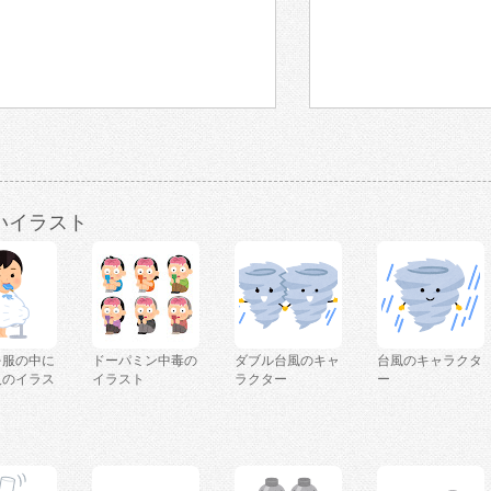
いイラスト
を服の中に
ドーパミン中毒の
ダブル台風のキャ
台風のキャラクタ
人のイラス
イラスト
ラクター
ー