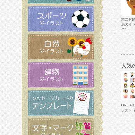
頭にお
馬のイ
年）
人気
ONE P
ラスト