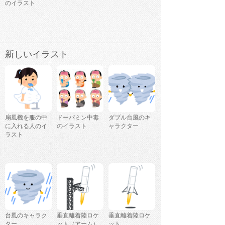
のイラスト
新しいイラスト
扇風機を服の中
ドーパミン中毒
ダブル台風のキ
に入れる人のイ
のイラスト
ャラクター
ラスト
台風のキャラク
垂直離着陸ロケ
垂直離着陸ロケ
ター
ット（アーム）
ット