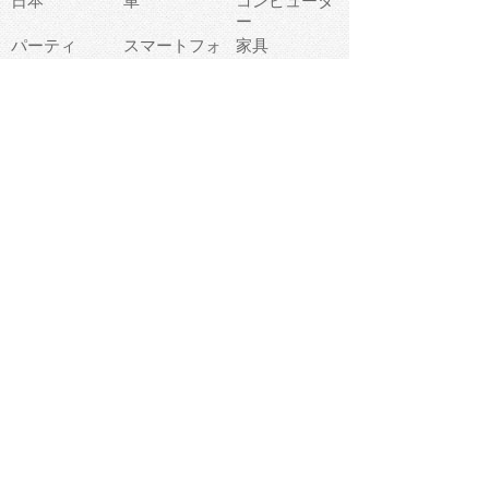
日本
車
コンピュータ
ー
パーティ
スマートフォ
家具
ン
老人
マナー
食事
乗り物
若者
動物
生活
インターネッ
友達
夏
ト
魚
軽食
災害
野菜
お正月
人体
受験
恋愛
運動
冬
科学
表情
美術
掃除
睡眠
似顔絵
ペット
美容
戦争
世界
ファンタジー
本
風景
犬
就活
虫
花
あかちゃん
植物
鳥
海
文房具
食材
お風呂
フルーツ
干支
お年賀状
マスク
調味料
猫
物語