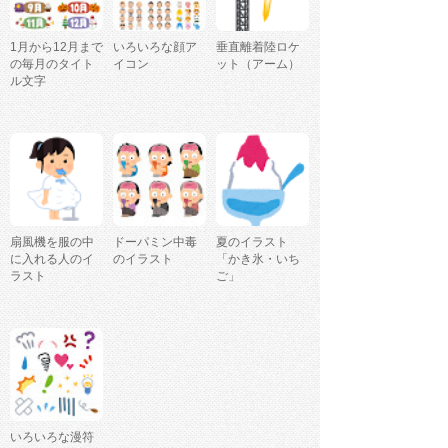
1月から12月まで
いろいろな顔ア
垂直離着陸ロケ
の毎月のタイト
イコン
ット（アーム）
ル文字
扇風機を服の中
ドーパミン中毒
夏のイラスト
に入れる人のイ
のイラスト
「かき氷・いち
ラスト
ご」
いろいろな漫符