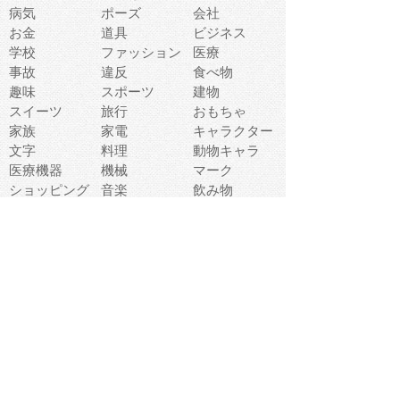
病気
ポーズ
会社
お金
道具
ビジネス
学校
ファッション
医療
事故
違反
食べ物
趣味
スポーツ
建物
スイーツ
旅行
おもちゃ
家族
家電
キャラクター
文字
料理
動物キャラ
医療機器
機械
マーク
ショッピング
音楽
飲み物
日本
車
コンピュータ
ー
パーティ
スマートフォ
家具
ン
老人
マナー
食事
乗り物
若者
動物
生活
インターネッ
友達
夏
ト
魚
軽食
災害
野菜
お正月
人体
受験
恋愛