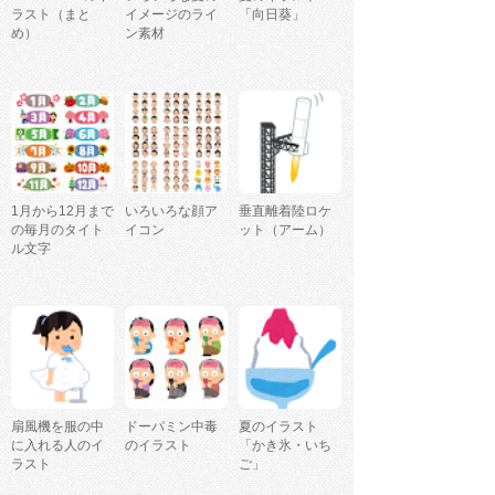
ラスト（まと
イメージのライ
「向日葵」
め）
ン素材
1月から12月まで
いろいろな顔ア
垂直離着陸ロケ
の毎月のタイト
イコン
ット（アーム）
ル文字
扇風機を服の中
ドーパミン中毒
夏のイラスト
に入れる人のイ
のイラスト
「かき氷・いち
ラスト
ご」