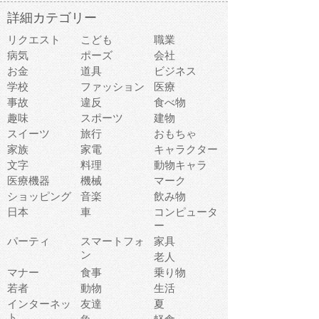
詳細カテゴリー
リクエスト
こども
職業
病気
ポーズ
会社
お金
道具
ビジネス
学校
ファッション
医療
事故
違反
食べ物
趣味
スポーツ
建物
スイーツ
旅行
おもちゃ
家族
家電
キャラクター
文字
料理
動物キャラ
医療機器
機械
マーク
ショッピング
音楽
飲み物
日本
車
コンピュータ
ー
パーティ
スマートフォ
家具
ン
老人
マナー
食事
乗り物
若者
動物
生活
インターネッ
友達
夏
ト