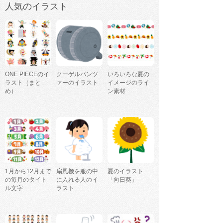
人気のイラスト
ONE PIECEのイ
クーゲルパンツ
いろいろな夏の
ラスト（まと
ァーのイラスト
イメージのライ
め）
ン素材
1月から12月まで
扇風機を服の中
夏のイラスト
の毎月のタイト
に入れる人のイ
「向日葵」
ル文字
ラスト