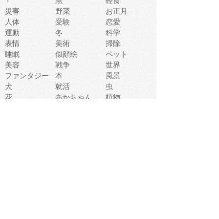
魚
軽食
災害
野菜
お正月
人体
受験
恋愛
運動
冬
科学
表情
美術
掃除
睡眠
似顔絵
ペット
美容
戦争
世界
ファンタジー
本
風景
犬
就活
虫
花
あかちゃん
植物
鳥
海
文房具
食材
お風呂
フルーツ
干支
お年賀状
マスク
調味料
猫
物語
介護
南国
ウェディング
ランドマーク
環境問題
髪
スポーツ用具
書類
クリスマス
夏休み
怪我
テンプレート
メディア
食器
お祭り
政治
中年
座布団
映画
メッセージ
電車