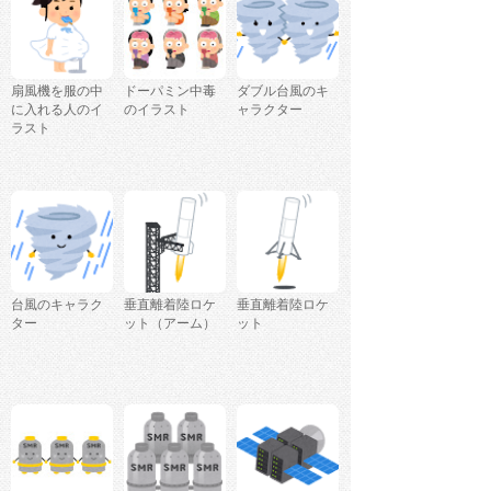
扇風機を服の中
ドーパミン中毒
ダブル台風のキ
に入れる人のイ
のイラスト
ャラクター
ラスト
台風のキャラク
垂直離着陸ロケ
垂直離着陸ロケ
ター
ット（アーム）
ット