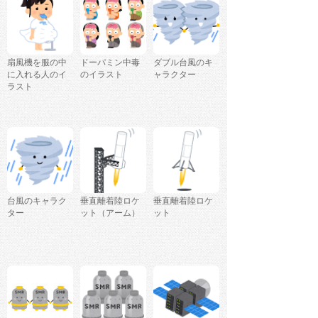
扇風機を服の中
ドーパミン中毒
ダブル台風のキ
に入れる人のイ
のイラスト
ャラクター
ラスト
台風のキャラク
垂直離着陸ロケ
垂直離着陸ロケ
ター
ット（アーム）
ット