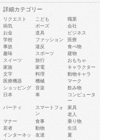
詳細カテゴリー
リクエスト
こども
職業
病気
ポーズ
会社
お金
道具
ビジネス
学校
ファッション
医療
事故
違反
食べ物
趣味
スポーツ
建物
スイーツ
旅行
おもちゃ
家族
家電
キャラクター
文字
料理
動物キャラ
医療機器
機械
マーク
ショッピング
音楽
飲み物
日本
車
コンピュータ
ー
パーティ
スマートフォ
家具
ン
老人
マナー
食事
乗り物
若者
動物
生活
インターネッ
友達
夏