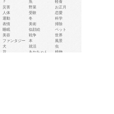
ト
魚
軽食
災害
野菜
お正月
人体
受験
恋愛
運動
冬
科学
表情
美術
掃除
睡眠
似顔絵
ペット
美容
戦争
世界
ファンタジー
本
風景
犬
就活
虫
花
あかちゃん
植物
鳥
海
文房具
食材
お風呂
フルーツ
干支
お年賀状
マスク
調味料
猫
物語
介護
南国
ウェディング
ランドマーク
環境問題
髪
スポーツ用具
書類
クリスマス
夏休み
怪我
テンプレート
メディア
食器
お祭り
政治
中年
座布団
映画
メッセージ
電車