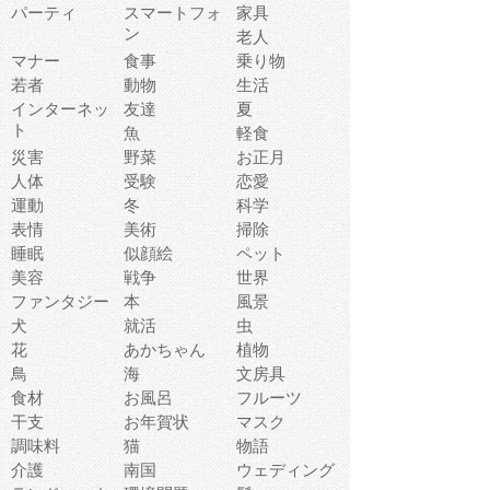
パーティ
スマートフォ
家具
ン
老人
マナー
食事
乗り物
若者
動物
生活
インターネッ
友達
夏
ト
魚
軽食
災害
野菜
お正月
人体
受験
恋愛
運動
冬
科学
表情
美術
掃除
睡眠
似顔絵
ペット
美容
戦争
世界
ファンタジー
本
風景
犬
就活
虫
花
あかちゃん
植物
鳥
海
文房具
食材
お風呂
フルーツ
干支
お年賀状
マスク
調味料
猫
物語
介護
南国
ウェディング