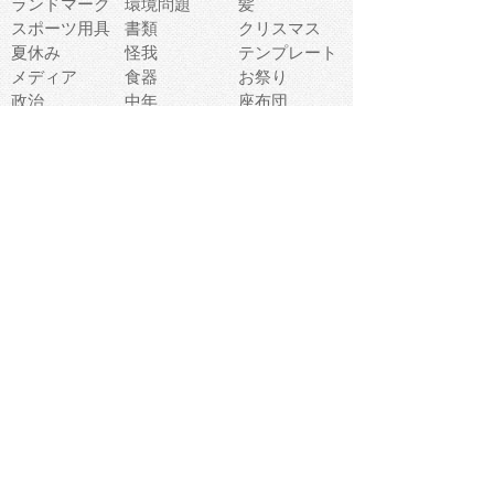
ランドマーク
環境問題
髪
スポーツ用具
書類
クリスマス
夏休み
怪我
テンプレート
メディア
食器
お祭り
政治
中年
座布団
映画
メッセージ
電車
ゴミ
楽器
パン
宗教
幼稚園
エネルギー
引越し
農業
自転車
オリンピック
飾り
お寿司
POP
食べ物キャラ
ダンス
体育
梅雨
棒人間
周辺機器
メタボリック
お葬式
思い出
歯
集合
運動会
春
室内
流通
カフェ
お誕生日
宇宙
英語
バレンタイン
サッカー
野球
吹奏楽
トイレ
秋
歌
卒業式
夏バテ
健康診断
爬虫類両生類
フレーム
新社会人