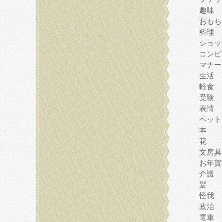
趣味
おもち
料理
ショッ
コンピ
マナー
生活
軽食
受験
表情
ペット
本
花
文房具
お年賀
介護
髪
怪我
政治
電車