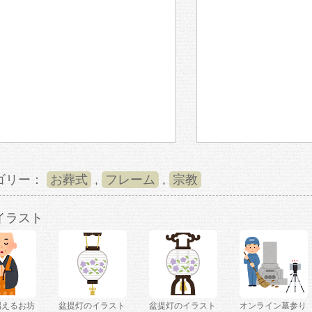
ゴリー：
お葬式
,
フレーム
,
宗教
イラスト
唱えるお坊
盆提灯のイラスト
盆提灯のイラスト
オンライン墓参り