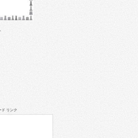
。
ド リンク