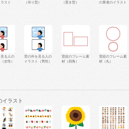
イラスト
（吊り型）
（置き型）
の業者のイラスト
を見る人の
窓の外を見る人の
雷紋のフレーム素
雷紋のフレーム素
ト（女性）
イラスト（男性）
材（四角）
材（丸）
のイラスト