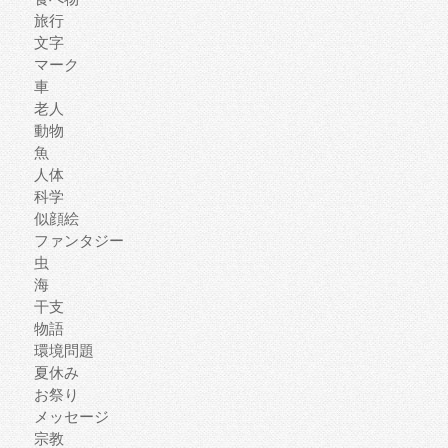
旅行
文字
マーク
車
老人
動物
魚
人体
科学
似顔絵
ファンタジー
虫
海
干支
物語
環境問題
夏休み
お祭り
メッセージ
宗教