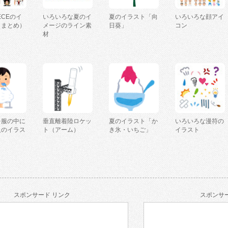
IECEのイ
いろいろな夏のイ
夏のイラスト「向
いろいろな顔アイ
（まとめ）
メージのライン素
日葵」
コン
材
を服の中に
垂直離着陸ロケッ
夏のイラスト「か
いろいろな漫符の
人のイラス
ト（アーム）
き氷・いちご」
イラスト
スポンサード リンク
スポンサー