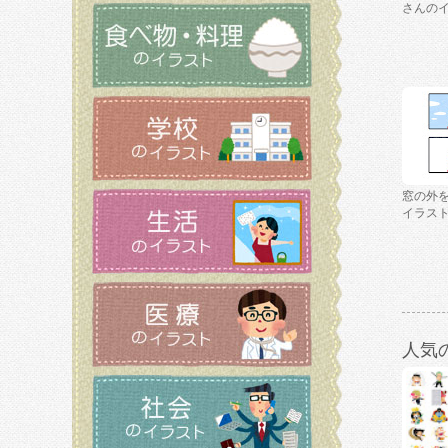
さんの
窓の外
イラス
人気