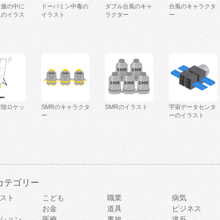
を服の中に
ドーパミン中毒の
ダブル台風のキャ
台風のキャラクタ
人のイラス
イラスト
ラクター
ー
着陸ロケッ
SMRのキャラクタ
SMRのイラスト
宇宙データセンタ
ー
ーのイラスト
カテゴリー
スト
こども
職業
病気
お金
道具
ビジネス
ション
医療
事故
違反