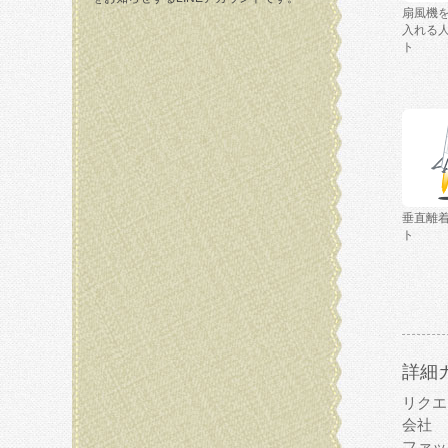
扇風機
入れる
ト
垂直離
ト
詳細
リクエ
会社
ファッ