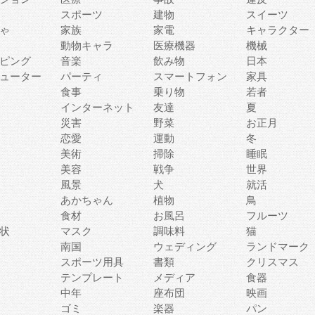
スポーツ
建物
スイーツ
ゃ
家族
家電
キャラクター
動物キャラ
医療機器
機械
ピング
音楽
飲み物
日本
ューター
パーティ
スマートフォン
家具
食事
乗り物
若者
インターネット
友達
夏
災害
野菜
お正月
恋愛
運動
冬
美術
掃除
睡眠
美容
戦争
世界
風景
犬
就活
あかちゃん
植物
鳥
食材
お風呂
フルーツ
状
マスク
調味料
猫
南国
ウェディング
ランドマーク
スポーツ用具
書類
クリスマス
テンプレート
メディア
食器
中年
座布団
映画
ゴミ
楽器
パン