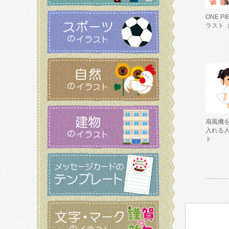
ONE P
ラスト
扇風機
入れる
ト