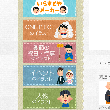
カテ
関連
念仏を