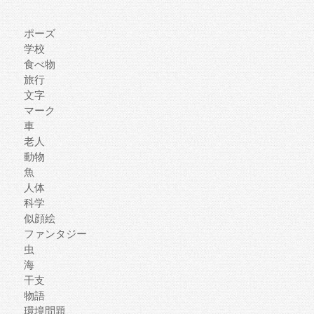
ポーズ
学校
食べ物
旅行
文字
マーク
車
老人
動物
魚
人体
科学
似顔絵
ファンタジー
虫
海
干支
物語
環境問題