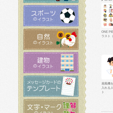
ONE P
ラスト
扇風機
入れる
ト