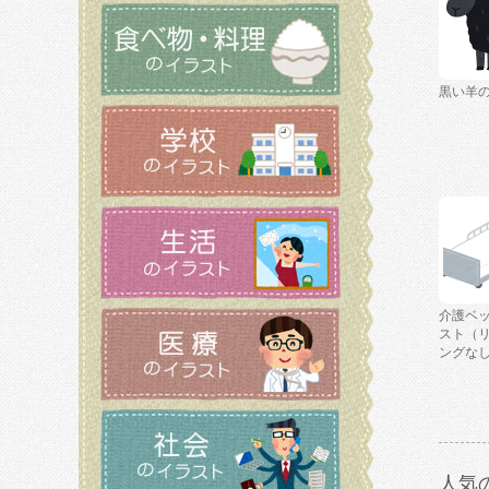
黒い羊
介護ベ
スト（
ングな
人気