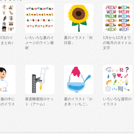
IECEのイ
いろいろな夏のイ
夏のイラスト「向
1月から12月まで
（まとめ）
メージのライン素
日葵」
の毎月のタイトル
材
文字
を服の中に
垂直離着陸ロケッ
夏のイラスト「か
いろいろな漫符の
人のイラス
ト（アーム）
き氷・いちご」
イラスト