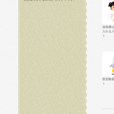
扇風機
入れる
ト
垂直離
ト