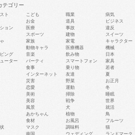
カテゴリー
スト
こども
職業
病気
お金
道具
ビジネス
ション
医療
事故
違反
スポーツ
建物
スイーツ
ゃ
家族
家電
キャラクター
動物キャラ
医療機器
機械
ピング
音楽
飲み物
日本
ューター
パーティ
スマートフォン
家具
食事
乗り物
若者
インターネット
友達
夏
災害
野菜
お正月
恋愛
運動
冬
美術
掃除
睡眠
美容
戦争
世界
風景
犬
就活
あかちゃん
植物
鳥
食材
お風呂
フルーツ
状
マスク
調味料
猫
南国
ウェディング
ランドマーク