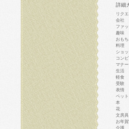
詳細
リクエ
会社
ファッ
趣味
おもち
料理
ショッ
コンピ
マナー
生活
軽食
受験
表情
ペット
本
花
文房具
お年賀
介護