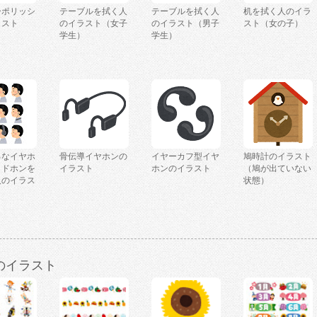
ーポリッシ
テーブルを拭く人
テーブルを拭く人
机を拭く人のイラ
ラスト
のイラスト（女子
のイラスト（男子
スト（女の子）
学生）
学生）
ろなイヤホ
骨伝導イヤホンの
イヤーカフ型イヤ
鳩時計のイラスト
ッドホンを
イラスト
ホンのイラスト
（鳩が出ていない
人のイラス
状態）
のイラスト