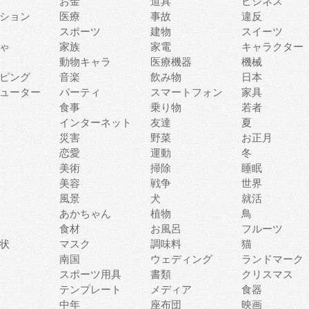
お金
道具
ビジネス
ション
医療
事故
違反
スポーツ
建物
スイーツ
ゃ
家族
家電
キャラクター
動物キャラ
医療機器
機械
ピング
音楽
飲み物
日本
ューター
パーティ
スマートフォン
家具
食事
乗り物
若者
インターネット
友達
夏
災害
野菜
お正月
恋愛
運動
冬
美術
掃除
睡眠
美容
戦争
世界
風景
犬
就活
あかちゃん
植物
鳥
食材
お風呂
フルーツ
状
マスク
調味料
猫
南国
ウェディング
ランドマーク
スポーツ用具
書類
クリスマス
テンプレート
メディア
食器
中年
座布団
映画