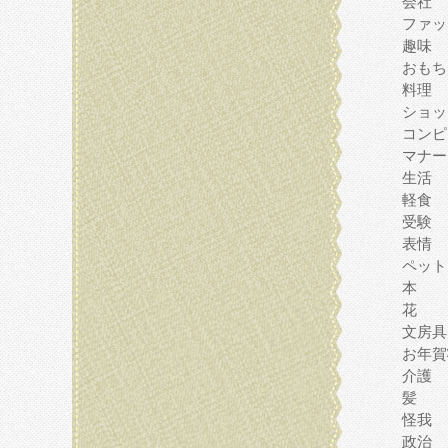
会社
ファッ
趣味
おもち
料理
ショッ
コンピ
マナー
生活
軽食
受験
表情
ペット
本
花
文房具
お年賀
介護
髪
怪我
政治