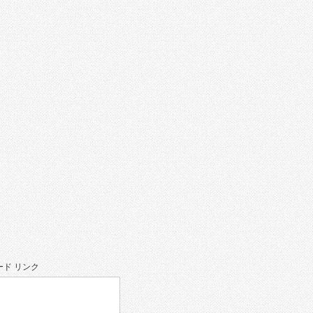
。
ド リンク