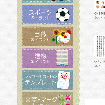
ONE P
ラスト
いろい
コン