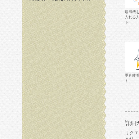
扇風機
入れる
ト
垂直離
ト
詳細
リクエ