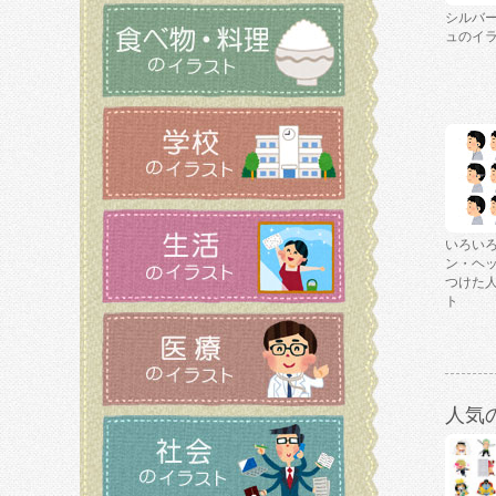
シルバ
ュのイ
いろい
ン・ヘ
つけた
ト
人気