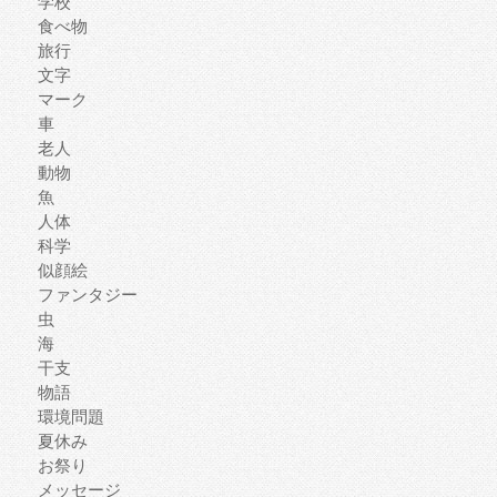
学校
食べ物
旅行
文字
マーク
車
老人
動物
魚
人体
科学
似顔絵
ファンタジー
虫
海
干支
物語
環境問題
夏休み
お祭り
メッセージ