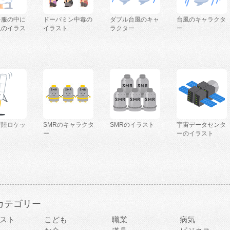
を服の中に
ドーパミン中毒の
ダブル台風のキャ
台風のキャラクタ
人のイラス
イラスト
ラクター
ー
着陸ロケッ
SMRのキャラクタ
SMRのイラスト
宇宙データセンタ
ー
ーのイラスト
カテゴリー
スト
こども
職業
病気