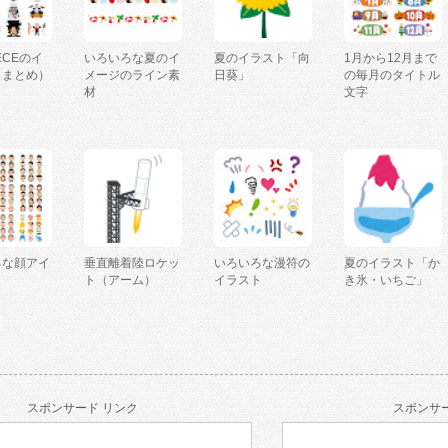
IECEのイ
いろいろな夏のイ
夏のイラスト「向
1月から12月まで
（まとめ）
メージのライン素
日葵」
の毎月のタイトル
材
文字
ろな顔アイ
垂直離着陸ロケッ
いろいろな漫符の
夏のイラスト「か
ト（アーム）
イラスト
き氷・いちご」
スポンサード リンク
スポンサー