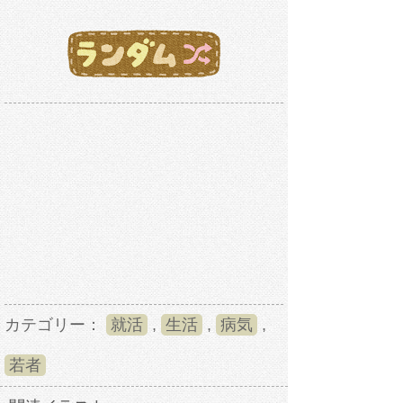
カテゴリー：
就活
,
生活
,
病気
,
若者