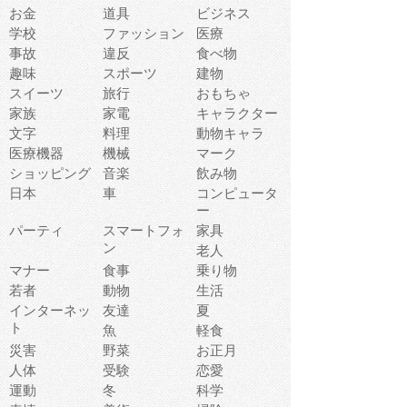
お金
道具
ビジネス
学校
ファッション
医療
事故
違反
食べ物
趣味
スポーツ
建物
スイーツ
旅行
おもちゃ
家族
家電
キャラクター
文字
料理
動物キャラ
医療機器
機械
マーク
ショッピング
音楽
飲み物
日本
車
コンピュータ
ー
パーティ
スマートフォ
家具
ン
老人
マナー
食事
乗り物
若者
動物
生活
インターネッ
友達
夏
ト
魚
軽食
災害
野菜
お正月
人体
受験
恋愛
運動
冬
科学