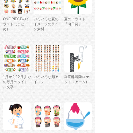
ONE PIECEのイ
いろいろな夏の
夏のイラスト
ラスト（まと
イメージのライ
「向日葵」
め）
ン素材
1月から12月まで
いろいろな顔ア
垂直離着陸ロケ
の毎月のタイト
イコン
ット（アーム）
ル文字