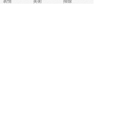
表情
美術
掃除
睡眠
似顔絵
ペット
美容
戦争
世界
ファンタジー
本
風景
犬
就活
虫
花
あかちゃん
植物
鳥
海
文房具
食材
お風呂
フルーツ
干支
お年賀状
マスク
調味料
猫
物語
介護
南国
ウェディング
ランドマーク
環境問題
髪
スポーツ用具
書類
クリスマス
夏休み
怪我
テンプレート
メディア
食器
お祭り
政治
中年
座布団
映画
メッセージ
電車
ゴミ
楽器
パン
宗教
幼稚園
エネルギー
引越し
農業
自転車
オリンピック
飾り
お寿司