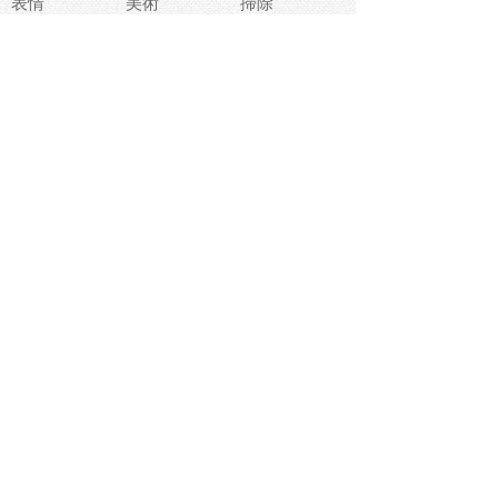
表情
美術
掃除
睡眠
似顔絵
ペット
美容
戦争
世界
ファンタジー
本
風景
犬
就活
虫
花
あかちゃん
植物
鳥
海
文房具
食材
お風呂
フルーツ
干支
お年賀状
マスク
調味料
猫
物語
介護
南国
ウェディング
ランドマーク
環境問題
髪
スポーツ用具
書類
クリスマス
夏休み
怪我
テンプレート
メディア
食器
お祭り
政治
中年
座布団
映画
メッセージ
電車
ゴミ
楽器
パン
宗教
幼稚園
エネルギー
引越し
農業
自転車
オリンピック
飾り
お寿司