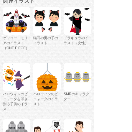
関連イラスト
ゲッコー・モリ
猫耳の男の子の
ドラキュラのイ
アのイラスト
イラスト
ラスト（女性）
（ONE PIECE）
ハロウィンのピ
ハロウィンのピ
SMRのキャラク
ニャータを叩き
ニャータのイラ
ター
割る子供のイラ
スト
スト