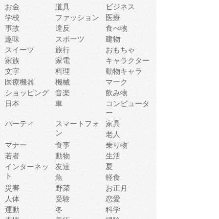
お金
道具
ビジネス
学校
ファッション
医療
事故
違反
食べ物
趣味
スポーツ
建物
スイーツ
旅行
おもちゃ
家族
家電
キャラクター
文字
料理
動物キャラ
医療機器
機械
マーク
ショッピング
音楽
飲み物
日本
車
コンピュータ
ー
パーティ
スマートフォ
家具
ン
老人
マナー
食事
乗り物
若者
動物
生活
インターネッ
友達
夏
ト
魚
軽食
災害
野菜
お正月
人体
受験
恋愛
運動
冬
科学