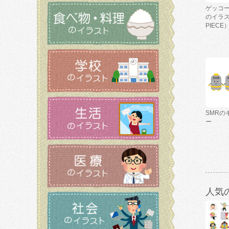
ゲッコ
のイラス
PIECE
SMRの
ー
人気