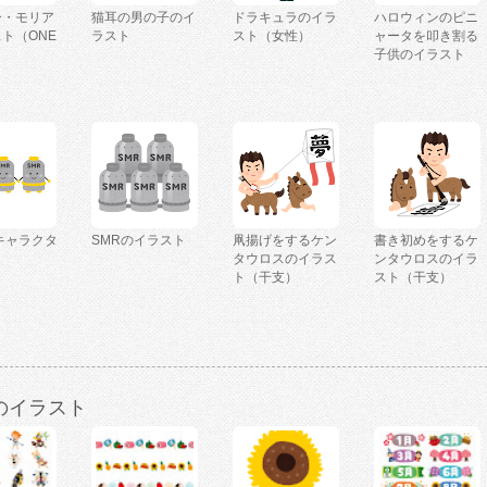
ー・モリア
猫耳の男の子のイ
ドラキュラのイラ
ハロウィンのピニ
ト（ONE
ラスト
スト（女性）
ャータを叩き割る
）
子供のイラスト
キャラクタ
SMRのイラスト
凧揚げをするケン
書き初めをするケ
タウロスのイラス
ンタウロスのイラ
ト（干支）
スト（干支）
のイラスト