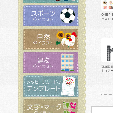
ONE P
ラスト
垂直離
ト（ア