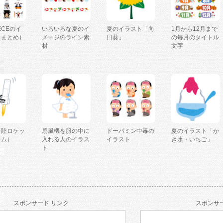
IECEのイ
いろいろな夏のイ
夏のイラスト「向
1月から12月まで
（まとめ）
メージのライン素
日葵」
の毎月のタイトル
材
文字
着陸ロケッ
扇風機を服の中に
ドーパミン中毒の
夏のイラスト「か
ーム）
入れる人のイラス
イラスト
き氷・いちご」
ト
スポンサード リンク
スポンサー