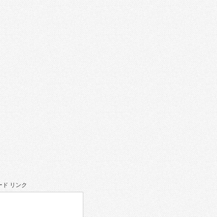
。
ド リンク