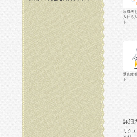
扇風機
入れる
ト
垂直離
ト
詳細
リクエ