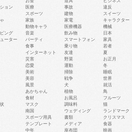
お金
道具
ビジネス
ション
医療
事故
違反
スポーツ
建物
スイーツ
ゃ
家族
家電
キャラクター
動物キャラ
医療機器
機械
ピング
音楽
飲み物
日本
ューター
パーティ
スマートフォン
家具
食事
乗り物
若者
インターネット
友達
夏
災害
野菜
お正月
恋愛
運動
冬
美術
掃除
睡眠
美容
戦争
世界
風景
犬
就活
あかちゃん
植物
鳥
食材
お風呂
フルーツ
状
マスク
調味料
猫
南国
ウェディング
ランドマーク
スポーツ用具
書類
クリスマス
テンプレート
メディア
食器
中年
座布団
映画