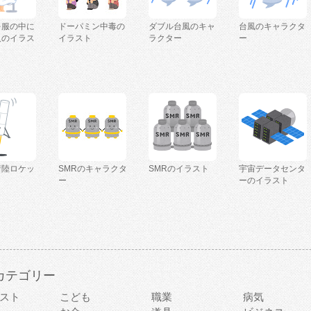
を服の中に
ドーパミン中毒の
ダブル台風のキャ
台風のキャラクタ
人のイラス
イラスト
ラクター
ー
着陸ロケッ
SMRのキャラクタ
SMRのイラスト
宇宙データセンタ
ー
ーのイラスト
カテゴリー
スト
こども
職業
病気