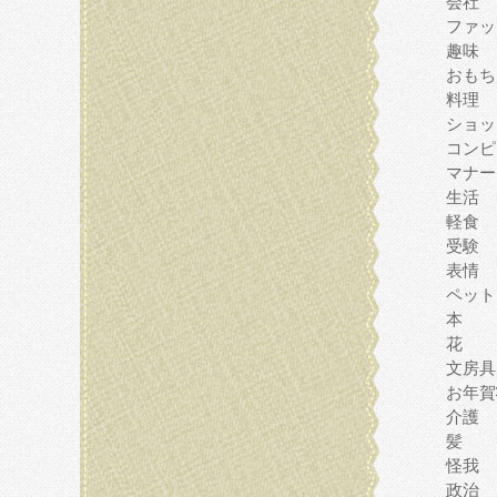
会社
ファッ
趣味
おもち
料理
ショッ
コンピ
マナー
生活
軽食
受験
表情
ペット
本
花
文房具
お年賀
介護
髪
怪我
政治