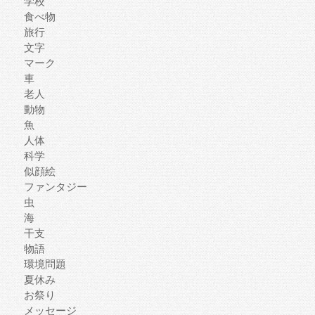
学校
食べ物
旅行
文字
マーク
車
老人
動物
魚
人体
科学
似顔絵
ファンタジー
虫
海
干支
物語
環境問題
夏休み
お祭り
メッセージ