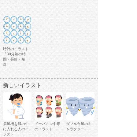
時計のイラスト
「30分毎の時
間・長針・短
針」
新しいイラスト
扇風機を服の中
ドーパミン中毒
ダブル台風のキ
に入れる人のイ
のイラスト
ャラクター
ラスト