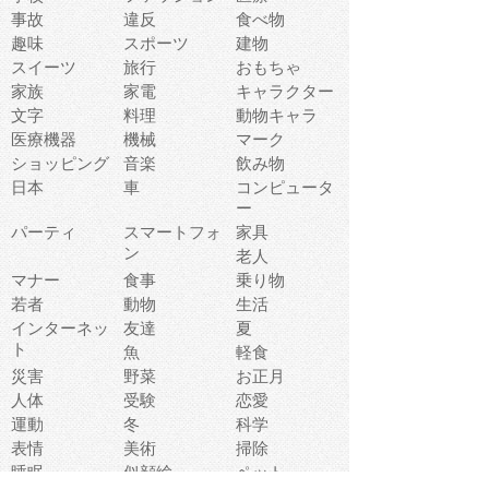
事故
違反
食べ物
趣味
スポーツ
建物
スイーツ
旅行
おもちゃ
家族
家電
キャラクター
文字
料理
動物キャラ
医療機器
機械
マーク
ショッピング
音楽
飲み物
日本
車
コンピュータ
ー
パーティ
スマートフォ
家具
ン
老人
マナー
食事
乗り物
若者
動物
生活
インターネッ
友達
夏
ト
魚
軽食
災害
野菜
お正月
人体
受験
恋愛
運動
冬
科学
表情
美術
掃除
睡眠
似顔絵
ペット