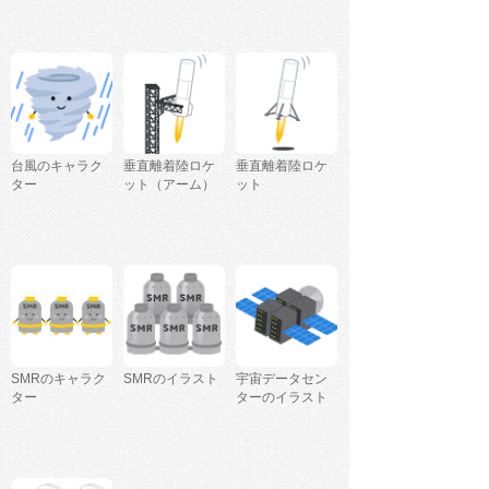
台風のキャラク
垂直離着陸ロケ
垂直離着陸ロケ
ター
ット（アーム）
ット
SMRのキャラク
SMRのイラスト
宇宙データセン
ター
ターのイラスト