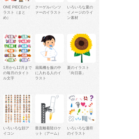
ONE PIECEのイ
クーゲルパンツ
いろいろな夏の
ラスト（まと
ァーのイラスト
イメージのライ
め）
ン素材
1月から12月まで
扇風機を服の中
夏のイラスト
の毎月のタイト
に入れる人のイ
「向日葵」
ル文字
ラスト
いろいろな顔ア
垂直離着陸ロケ
いろいろな漫符
イコン
ット（アーム）
のイラスト