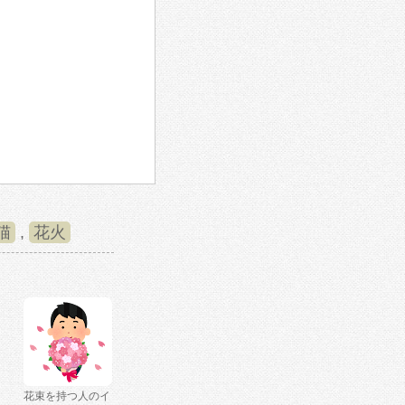
猫
,
花火
花束を持つ人のイ