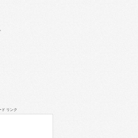
。
ド リンク