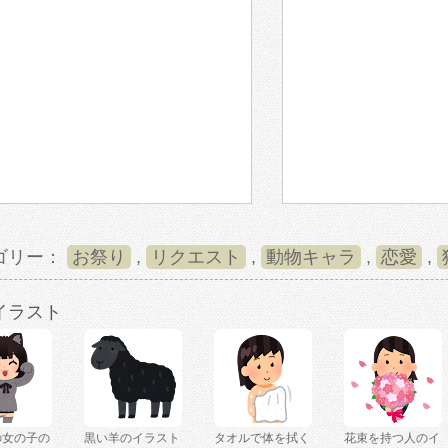
ゴリー：
お祭り
,
リクエスト
,
動物キャラ
,
恋愛
,
イラスト
の女の子の
黒い羊のイラスト
タオルで体を拭く
花束を持つ人のイ