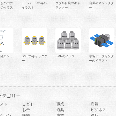
を服の中に
ドーパミン中毒の
ダブル台風のキャ
台風のキャラクタ
人のイラス
イラスト
ラクター
ー
着陸ロケッ
SMRのキャラクタ
SMRのイラスト
宇宙データセンタ
ー
ーのイラスト
カテゴリー
スト
こども
職業
病気
お金
道具
ビジネス
ション
医療
事故
違反