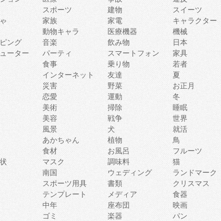
スポーツ
建物
スイーツ
ゃ
家族
家電
キャラクター
動物キャラ
医療機器
機械
ピング
音楽
飲み物
日本
ューター
パーティ
スマートフォン
家具
食事
乗り物
若者
インターネット
友達
夏
災害
野菜
お正月
恋愛
運動
冬
美術
掃除
睡眠
美容
戦争
世界
風景
犬
就活
あかちゃん
植物
鳥
食材
お風呂
フルーツ
状
マスク
調味料
猫
南国
ウェディング
ランドマーク
スポーツ用具
書類
クリスマス
テンプレート
メディア
食器
中年
座布団
映画
ゴミ
楽器
パン