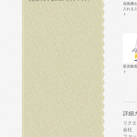
扇風機
入れる
ト
垂直離
ト
詳細
リクエ
会社
ファッ