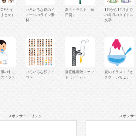
IECEのイ
いろいろな夏のイ
夏のイラスト「向
1月から12月まで
（まとめ）
メージのライン素
日葵」
の毎月のタイトル
材
文字
を服の中に
いろいろな顔アイ
垂直離着陸ロケッ
夏のイラスト「か
人のイラス
コン
ト（アーム）
き氷・いちご」
スポンサード リンク
スポンサー