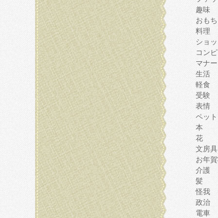
趣味
おもち
料理
ショッ
コンピ
マナー
生活
軽食
受験
表情
ペット
本
花
文房具
お年賀
介護
髪
怪我
政治
電車