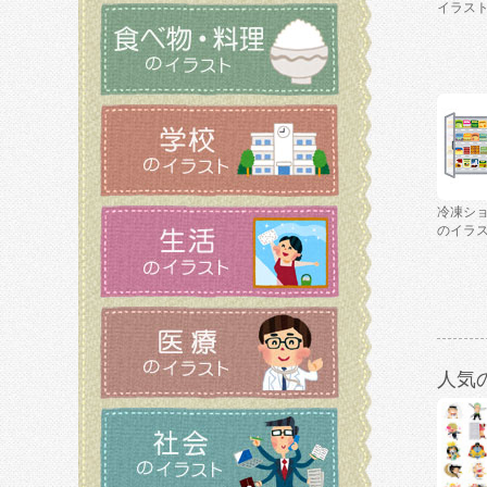
イラス
冷凍シ
のイラ
人気