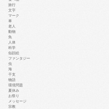
旅行
文字
マーク
車
老人
動物
魚
人体
科学
似顔絵
ファンタジー
虫
海
干支
物語
環境問題
夏休み
お祭り
メッセージ
宗教