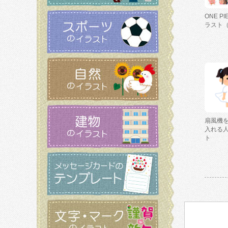
ONE P
ラスト
扇風機
入れる
ト