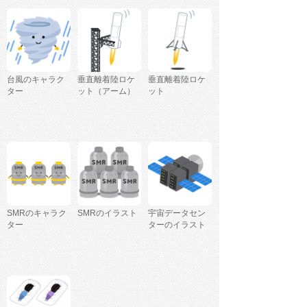
台風のキャラク
垂直離着陸ロケ
垂直離着陸ロケ
ター
ット（アーム）
ット
SMRのキャラク
SMRのイラスト
宇宙データセン
ター
ターのイラスト