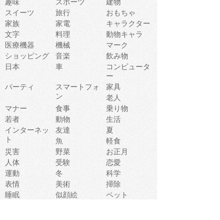
趣味
スポーツ
建物
スイーツ
旅行
おもちゃ
家族
家電
キャラクター
文字
料理
動物キャラ
医療機器
機械
マーク
ショッピング
音楽
飲み物
日本
車
コンピュータ
ー
パーティ
スマートフォ
家具
ン
老人
マナー
食事
乗り物
若者
動物
生活
インターネッ
友達
夏
ト
魚
軽食
災害
野菜
お正月
人体
受験
恋愛
運動
冬
科学
表情
美術
掃除
睡眠
似顔絵
ペット
美容
戦争
世界
ファンタジー
本
風景