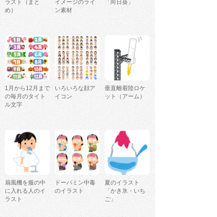
ラスト（まと
イメージのライ
「向日葵」
め）
ン素材
1月から12月まで
いろいろな顔ア
垂直離着陸ロケ
の毎月のタイト
イコン
ット（アーム）
ル文字
扇風機を服の中
ドーパミン中毒
夏のイラスト
に入れる人のイ
のイラスト
「かき氷・いち
ラスト
ご」