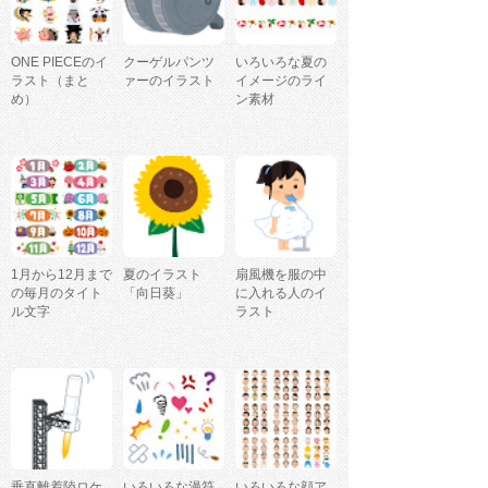
ONE PIECEのイ
クーゲルパンツ
いろいろな夏の
ラスト（まと
ァーのイラスト
イメージのライ
め）
ン素材
1月から12月まで
夏のイラスト
扇風機を服の中
の毎月のタイト
「向日葵」
に入れる人のイ
ル文字
ラスト
垂直離着陸ロケ
いろいろな漫符
いろいろな顔ア