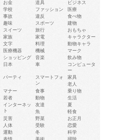
お金
道具
ビジネス
学校
ファッション
医療
事故
違反
食べ物
趣味
スポーツ
建物
スイーツ
旅行
おもちゃ
家族
家電
キャラクター
文字
料理
動物キャラ
医療機器
機械
マーク
ショッピング
音楽
飲み物
日本
車
コンピュータ
ー
パーティ
スマートフォ
家具
ン
老人
マナー
食事
乗り物
若者
動物
生活
インターネッ
友達
夏
ト
魚
軽食
災害
野菜
お正月
人体
受験
恋愛
運動
冬
科学
表情
美術
掃除