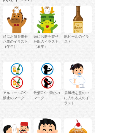
頭にお餅を乗せ
頭にお餅を乗せ
瓶ビールのイラ
た馬のイラスト
た龍のイラスト
スト
（午年）
（辰年）
アルコールOK・
飲酒OK・禁止の
扇風機を服の中
禁止のマーク
マーク
に入れる人のイ
ラスト