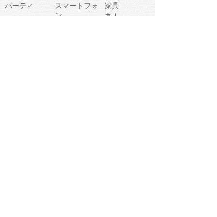
パーティ
スマートフォ
家具
ン
老人
マナー
食事
乗り物
若者
動物
生活
インターネッ
友達
夏
ト
魚
軽食
災害
野菜
お正月
人体
受験
恋愛
運動
冬
科学
表情
美術
掃除
睡眠
似顔絵
ペット
美容
戦争
世界
ファンタジー
本
風景
犬
就活
虫
花
あかちゃん
植物
鳥
海
文房具
食材
お風呂
フルーツ
干支
お年賀状
マスク
調味料
猫
物語
介護
南国
ウェディング