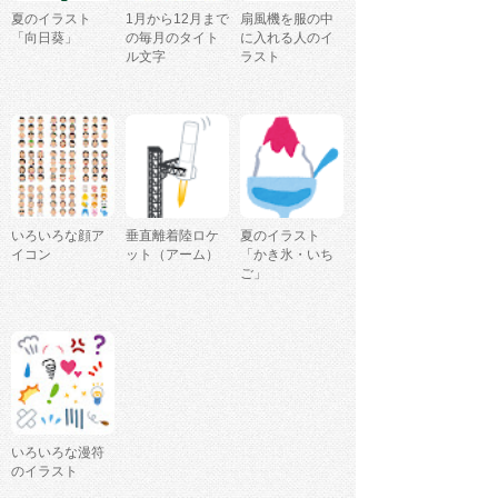
夏のイラスト
1月から12月まで
扇風機を服の中
「向日葵」
の毎月のタイト
に入れる人のイ
ル文字
ラスト
いろいろな顔ア
垂直離着陸ロケ
夏のイラスト
イコン
ット（アーム）
「かき氷・いち
ご」
いろいろな漫符
のイラスト