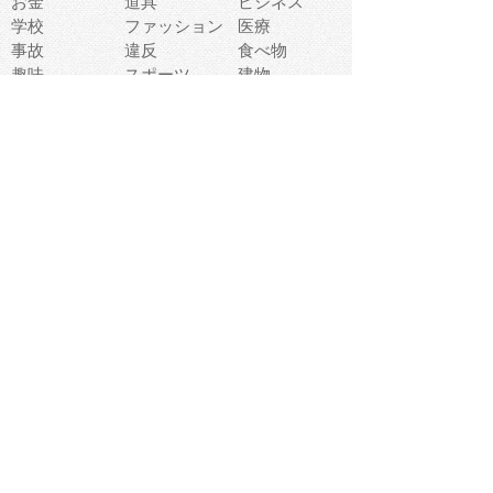
お金
道具
ビジネス
学校
ファッション
医療
事故
違反
食べ物
趣味
スポーツ
建物
スイーツ
旅行
おもちゃ
家族
家電
キャラクター
文字
料理
動物キャラ
医療機器
機械
マーク
ショッピング
音楽
飲み物
日本
車
コンピュータ
ー
パーティ
スマートフォ
家具
ン
老人
マナー
食事
乗り物
若者
動物
生活
インターネッ
友達
夏
ト
魚
軽食
災害
野菜
お正月
人体
受験
恋愛
運動
冬
科学
表情
美術
掃除