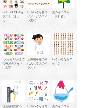
ONE PIECEのイ
いろいろな夏の
夏のイラスト
ラスト（まと
イメージのライ
「向日葵」
め）
ン素材
1月から12月まで
扇風機を服の中
いろいろな顔ア
の毎月のタイト
に入れる人のイ
イコン
ル文字
ラスト
垂直離着陸ロケ
いろいろな漫符
夏のイラスト