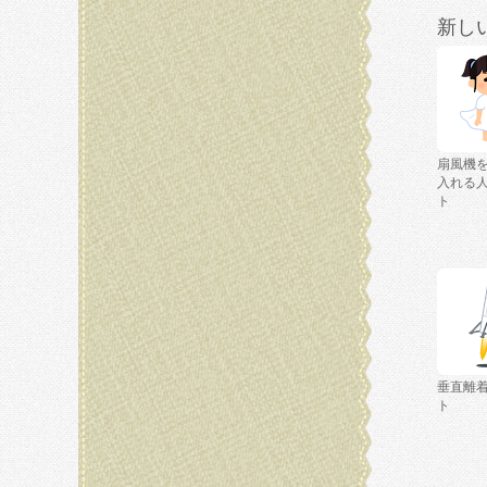
新し
扇風機
入れる
ト
垂直離
ト