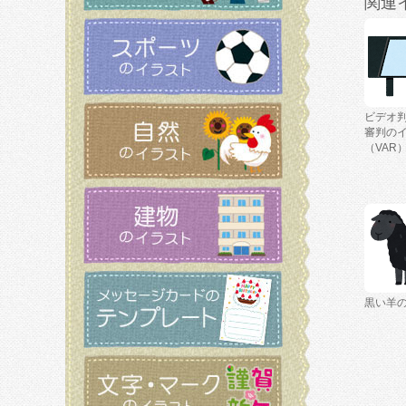
関連
ビデオ
審判の
（VAR
黒い羊