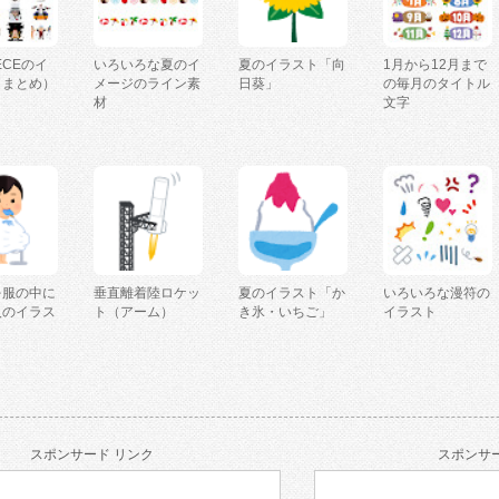
IECEのイ
いろいろな夏のイ
夏のイラスト「向
1月から12月まで
（まとめ）
メージのライン素
日葵」
の毎月のタイトル
材
文字
を服の中に
垂直離着陸ロケッ
夏のイラスト「か
いろいろな漫符の
人のイラス
ト（アーム）
き氷・いちご」
イラスト
スポンサード リンク
スポンサー