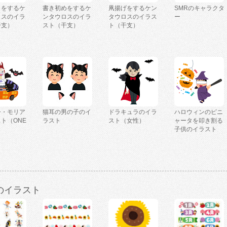
きをするケ
書き初めをするケ
凧揚げをするケン
SMRのキャラクタ
ロスのイラ
ンタウロスのイラ
タウロスのイラス
ー
干支）
スト（干支）
ト（干支）
ー・モリア
猫耳の男の子のイ
ドラキュラのイラ
ハロウィンのピニ
ト（ONE
ラスト
スト（女性）
ャータを叩き割る
）
子供のイラスト
のイラスト