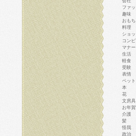
会社
ファッ
趣味
おもち
料理
ショッ
コンピ
マナー
生活
軽食
受験
表情
ペット
本
花
文房具
お年賀
介護
髪
怪我
政治