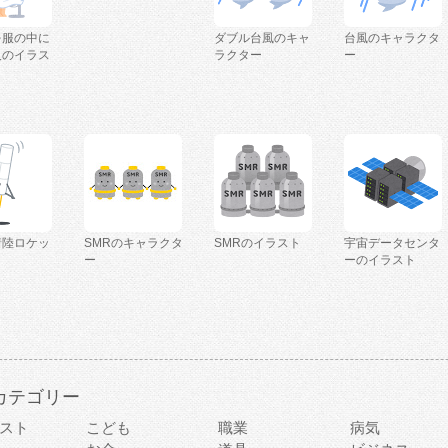
を服の中に
ダブル台風のキャ
台風のキャラクタ
人のイラス
ラクター
ー
着陸ロケッ
SMRのキャラクタ
SMRのイラスト
宇宙データセンタ
ー
ーのイラスト
カテゴリー
スト
こども
職業
病気