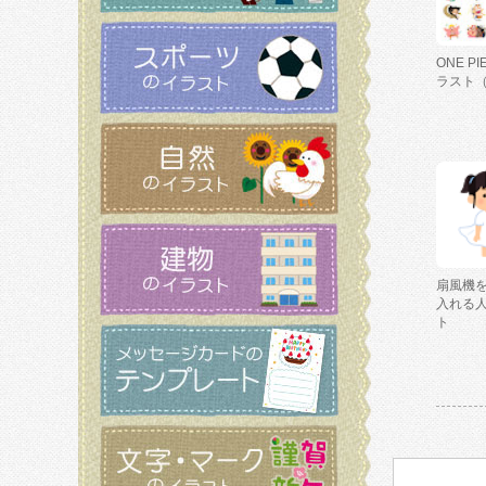
ONE P
ラスト
扇風機
入れる
ト