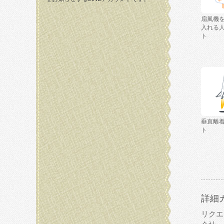
扇風機
入れる
ト
垂直離
ト
詳細
リクエ