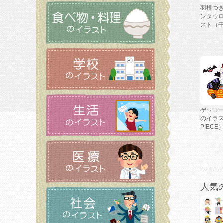
羽根つ
ンタウ
スト（
ゲッコ
のイラス
PIECE
人気