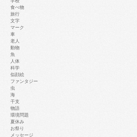
学校
食べ物
旅行
文字
マーク
車
老人
動物
魚
人体
科学
似顔絵
ファンタジー
虫
海
干支
物語
環境問題
夏休み
お祭り
メッセージ