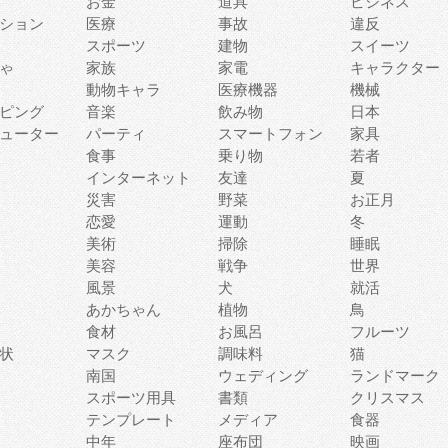
お金
道具
ビジネス
ション
医療
事故
違反
スポーツ
建物
スイーツ
ゃ
家族
家電
キャラクター
動物キャラ
医療機器
機械
ピング
音楽
飲み物
日本
ューター
パーティ
スマートフォン
家具
食事
乗り物
若者
インターネット
友達
夏
災害
野菜
お正月
恋愛
運動
冬
美術
掃除
睡眠
美容
戦争
世界
風景
犬
就活
あかちゃん
植物
鳥
食材
お風呂
フルーツ
状
マスク
調味料
猫
南国
ウェディング
ランドマーク
スポーツ用具
書類
クリスマス
テンプレート
メディア
食器
中年
座布団
映画