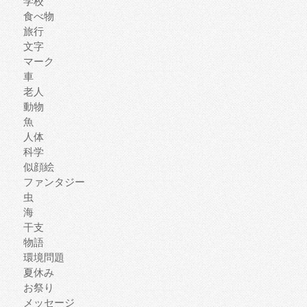
学校
食べ物
旅行
文字
マーク
車
老人
動物
魚
人体
科学
似顔絵
ファンタジー
虫
海
干支
物語
環境問題
夏休み
お祭り
メッセージ