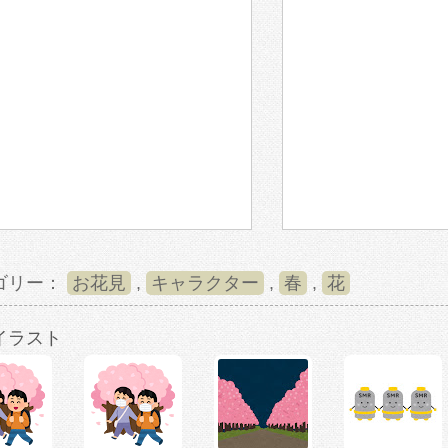
ゴリー：
お花見
,
キャラクター
,
春
,
花
イラスト