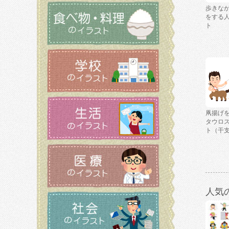
歩きな
をする
ト
凧揚げ
タウロ
ト（干
人気