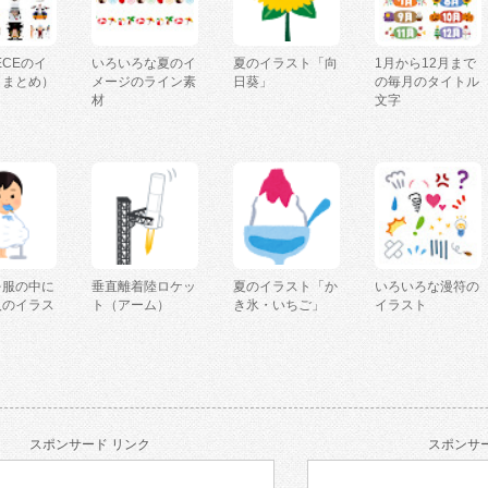
IECEのイ
いろいろな夏のイ
夏のイラスト「向
1月から12月まで
（まとめ）
メージのライン素
日葵」
の毎月のタイトル
材
文字
を服の中に
垂直離着陸ロケッ
夏のイラスト「か
いろいろな漫符の
人のイラス
ト（アーム）
き氷・いちご」
イラスト
スポンサード リンク
スポンサー