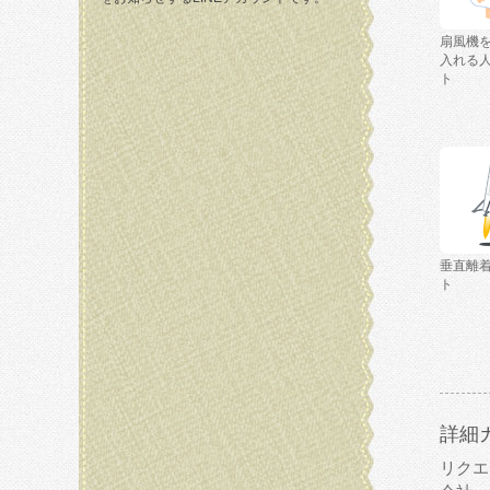
扇風機
入れる
ト
垂直離
ト
詳細
リクエ