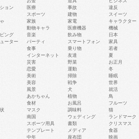
お金
道具
ビジネス
ション
医療
事故
違反
スポーツ
建物
スイーツ
ゃ
家族
家電
キャラクター
動物キャラ
医療機器
機械
ピング
音楽
飲み物
日本
ューター
パーティ
スマートフォン
家具
食事
乗り物
若者
インターネット
友達
夏
災害
野菜
お正月
恋愛
運動
冬
美術
掃除
睡眠
美容
戦争
世界
風景
犬
就活
あかちゃん
植物
鳥
食材
お風呂
フルーツ
状
マスク
調味料
猫
南国
ウェディング
ランドマーク
スポーツ用具
書類
クリスマス
テンプレート
メディア
食器
中年
座布団
映画