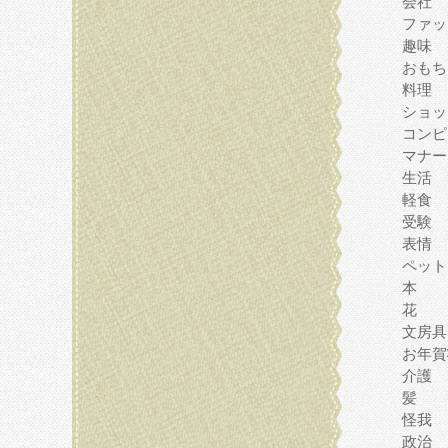
会社
ファッ
趣味
おもち
料理
ショッ
コンピ
マナー
生活
軽食
受験
表情
ペット
本
花
文房具
お年賀
介護
髪
怪我
政治