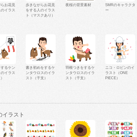
がらお花見
歩きながらお花見
夜桜の背景素材
SMRのキャラクタ
人のイラス
をする人のイラス
ー
ト（マスクあり）
をするケン
書き初めをするケ
羽根つきをするケ
ニコ・ロビンのイ
スのイラス
ンタウロスのイラ
ンタウロスのイラ
ラスト（ONE
支）
スト（干支）
スト（干支）
PIECE）
のイラスト