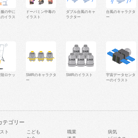
を服の中に
ドーパミン中毒の
ダブル台風のキャ
台風のキャラクタ
人のイラス
イラスト
ラクター
ー
着陸ロケッ
SMRのキャラクタ
SMRのイラスト
宇宙データセンタ
ー
ーのイラスト
カテゴリー
スト
こども
職業
病気