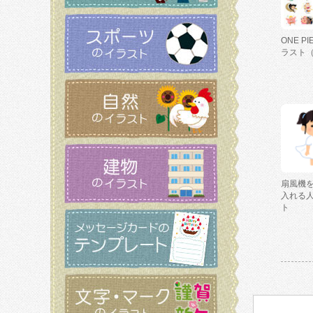
ONE P
ラスト
扇風機
入れる
ト