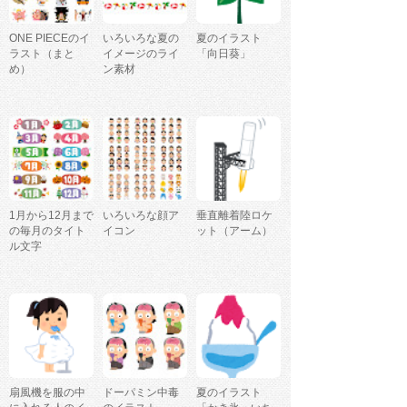
ONE PIECEのイ
いろいろな夏の
夏のイラスト
ラスト（まと
イメージのライ
「向日葵」
め）
ン素材
1月から12月まで
いろいろな顔ア
垂直離着陸ロケ
の毎月のタイト
イコン
ット（アーム）
ル文字
扇風機を服の中
ドーパミン中毒
夏のイラスト