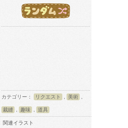
カテゴリー：
リクエスト
,
美術
,
裁縫
,
趣味
,
道具
関連イラスト