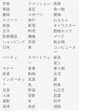
学校
ファッション
医療
事故
違反
食べ物
趣味
スポーツ
建物
スイーツ
旅行
おもちゃ
家族
家電
キャラクター
文字
料理
動物キャラ
医療機器
機械
マーク
ショッピング
音楽
飲み物
日本
車
コンピュータ
ー
パーティ
スマートフォ
家具
ン
老人
マナー
食事
乗り物
若者
動物
生活
インターネッ
友達
夏
ト
魚
軽食
災害
野菜
お正月
人体
受験
恋愛
運動
冬
科学
表情
美術
掃除