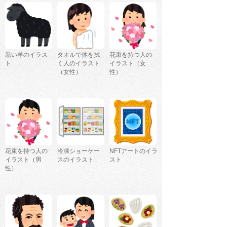
黒い羊のイラス
タオルで体を拭
花束を持つ人の
ト
く人のイラスト
イラスト（女
（女性）
性）
花束を持つ人の
冷凍ショーケー
NFTアートのイラ
イラスト（男
スのイラスト
スト
性）