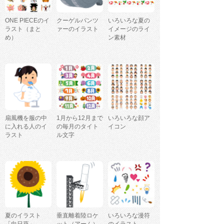
ONE PIECEのイ
クーゲルパンツ
いろいろな夏の
ラスト（まと
ァーのイラスト
イメージのライ
め）
ン素材
扇風機を服の中
1月から12月まで
いろいろな顔ア
に入れる人のイ
の毎月のタイト
イコン
ラスト
ル文字
夏のイラスト
垂直離着陸ロケ
いろいろな漫符
「向日葵」
ット（アーム）
のイラスト