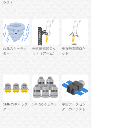
ラスト
台風のキャラク
垂直離着陸ロケ
垂直離着陸ロケ
ター
ット（アーム）
ット
SMRのキャラク
SMRのイラスト
宇宙データセン
ター
ターのイラスト