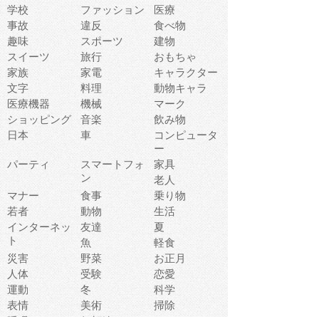
学校
ファッション
医療
事故
違反
食べ物
趣味
スポーツ
建物
スイーツ
旅行
おもちゃ
家族
家電
キャラクター
文字
料理
動物キャラ
医療機器
機械
マーク
ショッピング
音楽
飲み物
日本
車
コンピュータ
ー
パーティ
スマートフォ
家具
ン
老人
マナー
食事
乗り物
若者
動物
生活
インターネッ
友達
夏
ト
魚
軽食
災害
野菜
お正月
人体
受験
恋愛
運動
冬
科学
表情
美術
掃除