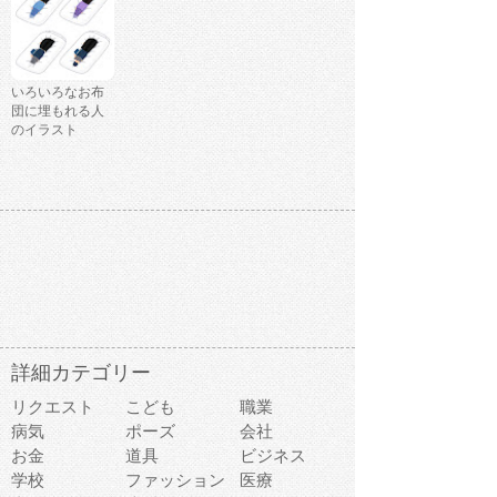
いろいろなお布
団に埋もれる人
のイラスト
詳細カテゴリー
リクエスト
こども
職業
病気
ポーズ
会社
お金
道具
ビジネス
学校
ファッション
医療