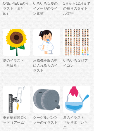
ONE PIECEのイ
いろいろな夏の
1月から12月まで
ラスト（まと
イメージのライ
の毎月のタイト
め）
ン素材
ル文字
夏のイラスト
扇風機を服の中
いろいろな顔ア
「向日葵」
に入れる人のイ
イコン
ラスト
垂直離着陸ロケ
クーゲルパンツ
夏のイラスト
ット（アーム）
ァーのイラスト
「かき氷・いち
ご」