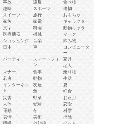
事故
違反
食べ物
趣味
スポーツ
建物
スイーツ
旅行
おもちゃ
家族
家電
キャラクター
文字
料理
動物キャラ
医療機器
機械
マーク
ショッピング
音楽
飲み物
日本
車
コンピュータ
ー
パーティ
スマートフォ
家具
ン
老人
マナー
食事
乗り物
若者
動物
生活
インターネッ
友達
夏
ト
魚
軽食
災害
野菜
お正月
人体
受験
恋愛
運動
冬
科学
表情
美術
掃除
睡眠
似顔絵
ペット
美容
戦争
世界