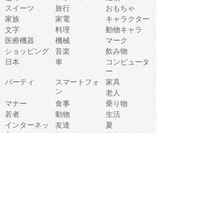
スイーツ
旅行
おもちゃ
家族
家電
キャラクター
文字
料理
動物キャラ
医療機器
機械
マーク
ショッピング
音楽
飲み物
日本
車
コンピュータ
ー
パーティ
スマートフォ
家具
ン
老人
マナー
食事
乗り物
若者
動物
生活
インターネッ
友達
夏
ト
魚
軽食
災害
野菜
お正月
人体
受験
恋愛
運動
冬
科学
表情
美術
掃除
睡眠
似顔絵
ペット
美容
戦争
世界
ファンタジー
本
風景