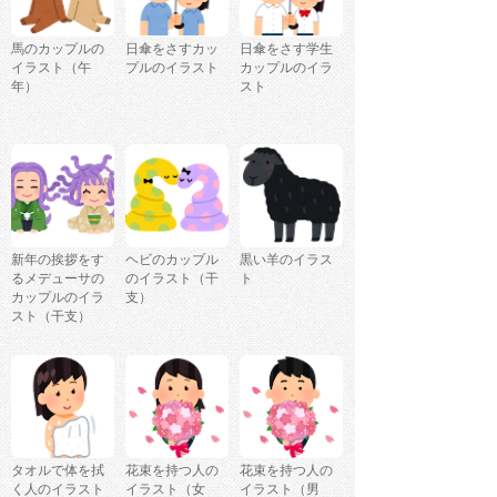
馬のカップルの
日傘をさすカッ
日傘をさす学生
イラスト（午
プルのイラスト
カップルのイラ
年）
スト
新年の挨拶をす
ヘビのカップル
黒い羊のイラス
るメデューサの
のイラスト（干
ト
カップルのイラ
支）
スト（干支）
タオルで体を拭
花束を持つ人の
花束を持つ人の
く人のイラスト
イラスト（女
イラスト（男