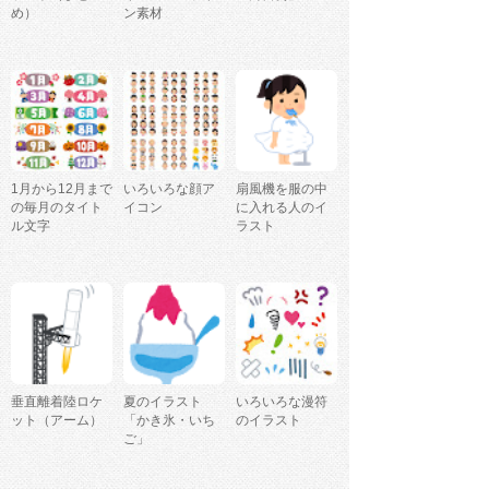
め）
ン素材
1月から12月まで
いろいろな顔ア
扇風機を服の中
の毎月のタイト
イコン
に入れる人のイ
ル文字
ラスト
垂直離着陸ロケ
夏のイラスト
いろいろな漫符
ット（アーム）
「かき氷・いち
のイラスト
ご」