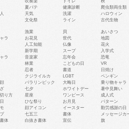
吹奏楽
トイレ
秋
夏バテ
健康診断
爬虫類両生類
人
天気
洗濯
ハロウィン
文化祭
ライン
古代生物
漁業
貝
あいさつ
ャラ
お花見
世代
地図
人工知能
仏像
花火
新学期
スープ
入学式
ャラ
音楽家
忘年会
恐竜
林業
こどもの日
VR
忍者
書道
日焼け
クジライルカ
LGBT
ペンギン
顔
パラリンピック
大晦日
乗り物キャラ
ざ
七夕
ホワイトデー
暑中見舞い
切り方
星座
ワンピース
成人式
日
ひな祭り
お月見
パターン
モ
顔アイコン
イースター
勤労感謝の日
プ
七五三
書体
メッセージカ
書体
白抜き書体
宣伝
旗