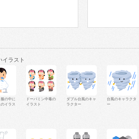
いイラスト
を服の中に
ドーパミン中毒の
ダブル台風のキャ
台風のキャラクタ
人のイラス
イラスト
ラクター
ー