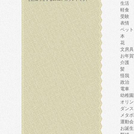
生活
軽食
受験
表情
ペット
本
花
文房具
お年賀
介護
髪
怪我
政治
電車
幼稚園
オリン
ダンス
メタボ
運動会
お誕生