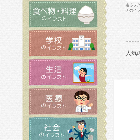
走るフ
ナのイ
人気