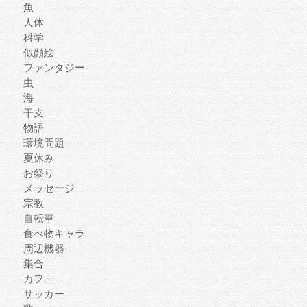
魚
人体
科学
似顔絵
ファンタジー
虫
海
干支
物語
環境問題
夏休み
お祭り
メッセージ
宗教
自転車
食べ物キャラ
周辺機器
集合
カフェ
サッカー