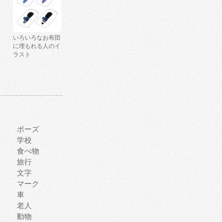
いろいろなお布団
に埋もれる人のイ
ラスト
ポーズ
学校
食べ物
旅行
文字
マーク
車
老人
動物