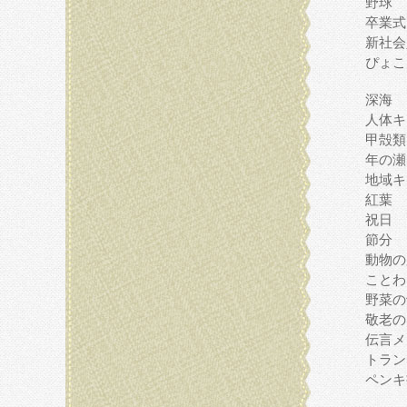
野球
卒業式
新社会
ぴょこ
深海
人体キ
甲殻類
年の瀬
地域キ
紅葉
祝日
節分
動物の
ことわ
野菜の
敬老の
伝言メ
トラン
ペンキ