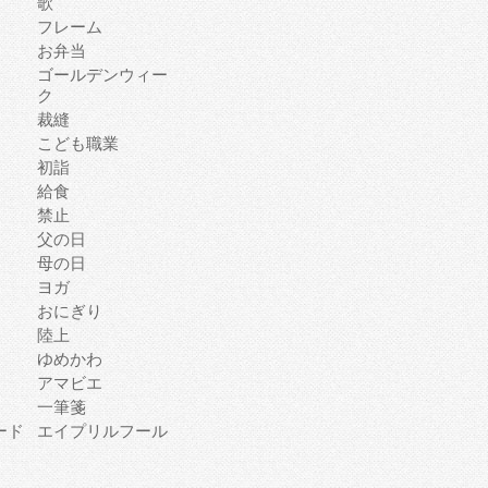
歌
フレーム
お弁当
ゴールデンウィー
ク
裁縫
こども職業
初詣
給食
禁止
父の日
母の日
ヨガ
おにぎり
陸上
ゆめかわ
アマビエ
一筆箋
ード
エイプリルフール