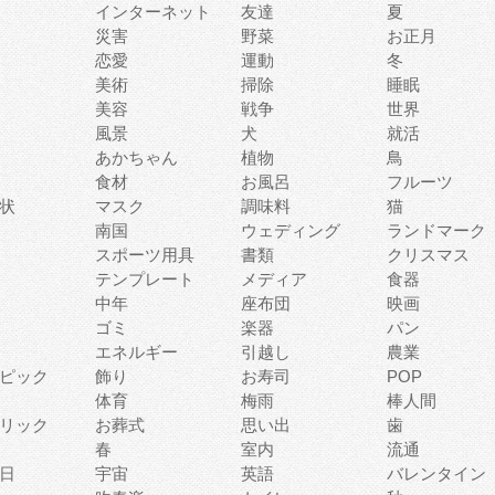
インターネット
友達
夏
災害
野菜
お正月
恋愛
運動
冬
美術
掃除
睡眠
美容
戦争
世界
風景
犬
就活
あかちゃん
植物
鳥
食材
お風呂
フルーツ
状
マスク
調味料
猫
南国
ウェディング
ランドマーク
スポーツ用具
書類
クリスマス
テンプレート
メディア
食器
中年
座布団
映画
ゴミ
楽器
パン
エネルギー
引越し
農業
ピック
飾り
お寿司
POP
体育
梅雨
棒人間
リック
お葬式
思い出
歯
春
室内
流通
日
宇宙
英語
バレンタイン