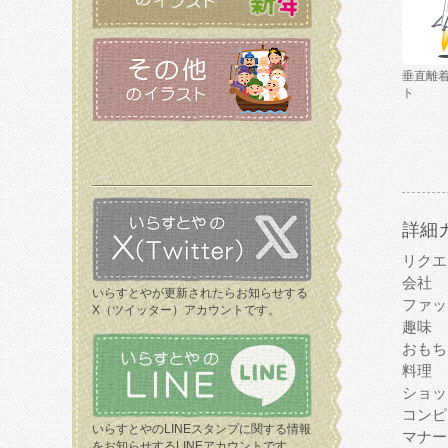
垂直離
ト
詳細
リクエ
会社
いらすとやが更新されたらお知らせする
ファッ
X（ツイッター）アカウントです。
趣味
おもち
料理
ショッ
コンピ
いらすとやのLINEスタンプに関する情報
マナー
をお知らせするLINEアカウントです。