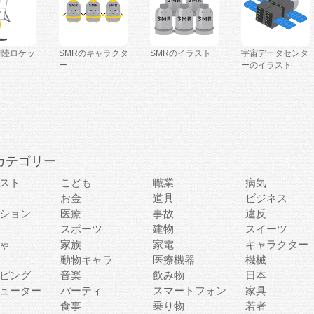
着陸ロケッ
SMRのキャラクタ
SMRのイラスト
宇宙データセンタ
ー
ーのイラスト
カテゴリー
スト
こども
職業
病気
お金
道具
ビジネス
ション
医療
事故
違反
スポーツ
建物
スイーツ
ゃ
家族
家電
キャラクター
動物キャラ
医療機器
機械
ピング
音楽
飲み物
日本
ューター
パーティ
スマートフォン
家具
食事
乗り物
若者