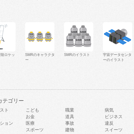
着陸ロケッ
SMRのキャラクタ
SMRのイラスト
宇宙データセンタ
ー
ーのイラスト
カテゴリー
スト
こども
職業
病気
お金
道具
ビジネス
ション
医療
事故
違反
スポーツ
建物
スイーツ