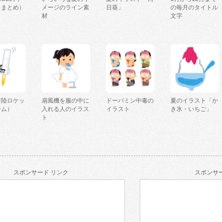
（まとめ）
メージのライン素
日葵」
の毎月のタイトル
材
文字
着陸ロケッ
扇風機を服の中に
ドーパミン中毒の
夏のイラスト「か
ーム）
入れる人のイラス
イラスト
き氷・いちご」
ト
スポンサード リンク
スポンサー