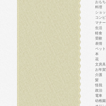
おもち
料理
ショッ
コンピ
マナー
生活
軽食
受験
表情
ペット
本
花
文房具
お年賀
介護
髪
怪我
政治
電車
幼稚園
オリン