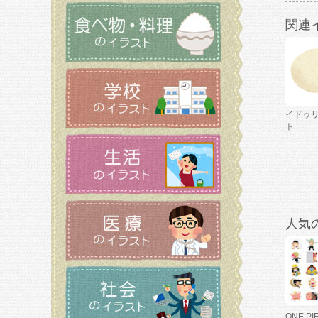
関連
イドゥ
ト
人気
ONE P