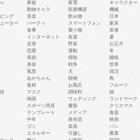
ゃ
家族
家電
キャラクター
動物キャラ
医療機器
機械
ピング
音楽
飲み物
日本
ューター
パーティ
スマートフォン
家具
食事
乗り物
若者
インターネット
友達
夏
災害
野菜
お正月
恋愛
運動
冬
美術
掃除
睡眠
美容
戦争
世界
風景
犬
就活
あかちゃん
植物
鳥
食材
お風呂
フルーツ
状
マスク
調味料
猫
南国
ウェディング
ランドマーク
スポーツ用具
書類
クリスマス
テンプレート
メディア
食器
中年
座布団
映画
ゴミ
楽器
パン
エネルギー
引越し
農業
ピック
飾り
お寿司
POP