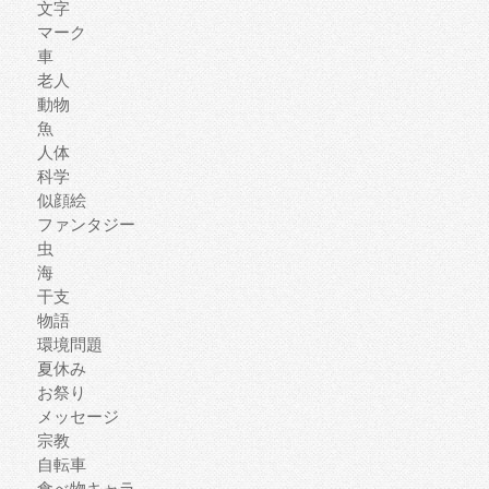
文字
マーク
車
老人
動物
魚
人体
科学
似顔絵
ファンタジー
虫
海
干支
物語
環境問題
夏休み
お祭り
メッセージ
宗教
自転車
食べ物キャラ