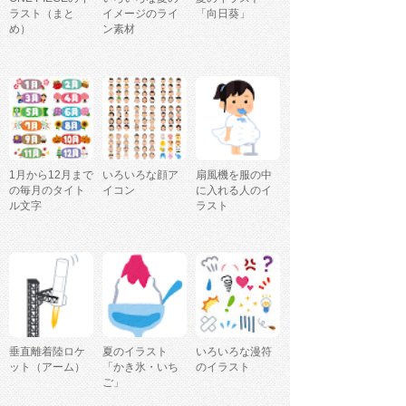
ラスト（まと
イメージのライ
「向日葵」
め）
ン素材
1月から12月まで
いろいろな顔ア
扇風機を服の中
の毎月のタイト
イコン
に入れる人のイ
ル文字
ラスト
垂直離着陸ロケ
夏のイラスト
いろいろな漫符
ット（アーム）
「かき氷・いち
のイラスト
ご」