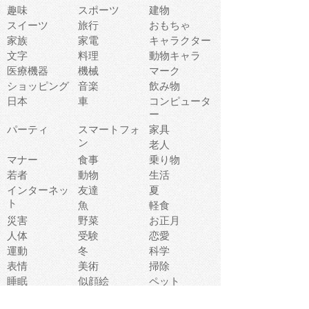
趣味
スポーツ
建物
スイーツ
旅行
おもちゃ
家族
家電
キャラクター
文字
料理
動物キャラ
医療機器
機械
マーク
ショッピング
音楽
飲み物
日本
車
コンピュータ
ー
パーティ
スマートフォ
家具
ン
老人
マナー
食事
乗り物
若者
動物
生活
インターネッ
友達
夏
ト
魚
軽食
災害
野菜
お正月
人体
受験
恋愛
運動
冬
科学
表情
美術
掃除
睡眠
似顔絵
ペット
美容
戦争
世界