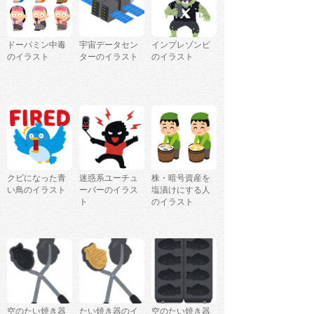
ドーパミン中毒
宇宙データセン
インプレゾンビ
のイラスト
ターのイラスト
のイラスト
クビになった青
迷惑系ユーチュ
株・暗号資産を
い鳥のイラスト
ーバーのイラス
塩漬けにする人
ト
のイラスト
空のたい焼き器
たい焼き器のイ
空のたい焼き器