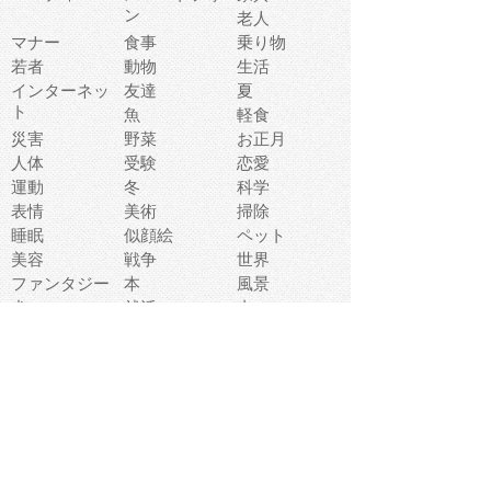
ン
老人
マナー
食事
乗り物
若者
動物
生活
インターネッ
友達
夏
ト
魚
軽食
災害
野菜
お正月
人体
受験
恋愛
運動
冬
科学
表情
美術
掃除
睡眠
似顔絵
ペット
美容
戦争
世界
ファンタジー
本
風景
犬
就活
虫
花
あかちゃん
植物
鳥
海
文房具
食材
お風呂
フルーツ
干支
お年賀状
マスク
調味料
猫
物語
介護
南国
ウェディング
ランドマーク
環境問題
髪