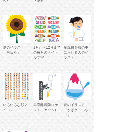
め）
ン素材
夏のイラスト
1月から12月まで
扇風機を服の中
「向日葵」
の毎月のタイト
に入れる人のイ
ル文字
ラスト
いろいろな顔ア
垂直離着陸ロケ
夏のイラスト
イコン
ット（アーム）
「かき氷・いち
ご」