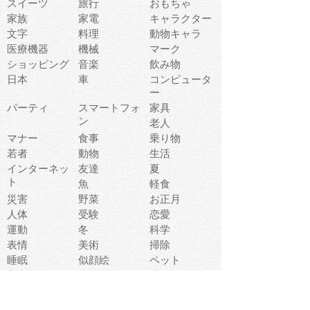
スイーツ
旅行
おもちゃ
家族
家電
キャラクター
文字
料理
動物キャラ
医療機器
機械
マーク
ショッピング
音楽
飲み物
日本
車
コンピュータ
ー
パーティ
スマートフォ
家具
ン
老人
マナー
食事
乗り物
若者
動物
生活
インターネッ
友達
夏
ト
魚
軽食
災害
野菜
お正月
人体
受験
恋愛
運動
冬
科学
表情
美術
掃除
睡眠
似顔絵
ペット
美容
戦争
世界
ファンタジー
本
風景
犬
就活
虫