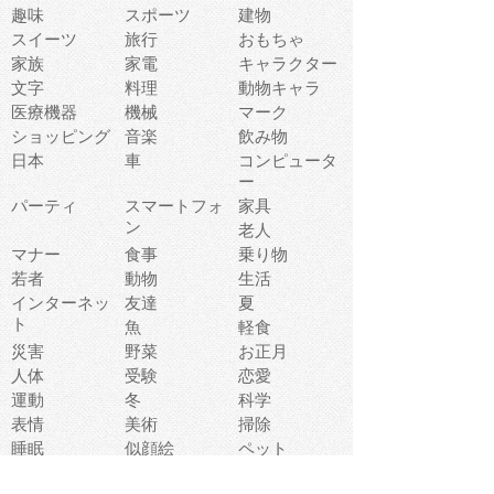
趣味
スポーツ
建物
スイーツ
旅行
おもちゃ
家族
家電
キャラクター
文字
料理
動物キャラ
医療機器
機械
マーク
ショッピング
音楽
飲み物
日本
車
コンピュータ
ー
パーティ
スマートフォ
家具
ン
老人
マナー
食事
乗り物
若者
動物
生活
インターネッ
友達
夏
ト
魚
軽食
災害
野菜
お正月
人体
受験
恋愛
運動
冬
科学
表情
美術
掃除
睡眠
似顔絵
ペット
美容
戦争
世界