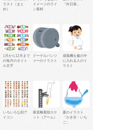
ラスト（まと
イメージのライ
「向日葵」
め）
ン素材
1月から12月まで
クーゲルパンツ
扇風機を服の中
の毎月のタイト
ァーのイラスト
に入れる人のイ
ル文字
ラスト
いろいろな顔ア
垂直離着陸ロケ
夏のイラスト
イコン
ット（アーム）
「かき氷・いち
ご」