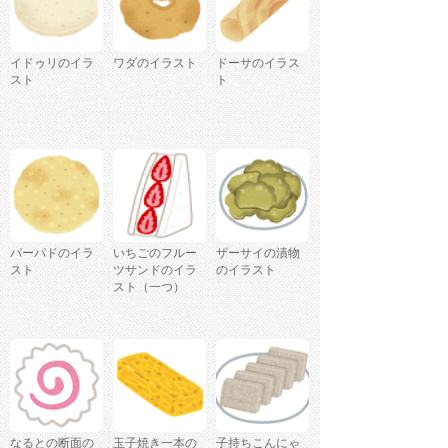
イドゥリのイラ
ワダのイラスト
ドーサのイラス
スト
ト
パーパドのイラ
いちごのフルー
ザーサイの漬物
スト
ツサンドのイラ
のイラスト
スト（一つ）
なるとの断面の
玉子焼き一本の
子持ちこんにゃ