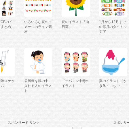
IECEのイ
いろいろな夏のイ
夏のイラスト「向
1月から12月まで
（まとめ）
メージのライン素
日葵」
の毎月のタイトル
材
文字
着陸ロケッ
扇風機を服の中に
ドーパミン中毒の
夏のイラスト「か
ーム）
入れる人のイラス
イラスト
き氷・いちご」
ト
スポンサード リンク
スポンサー