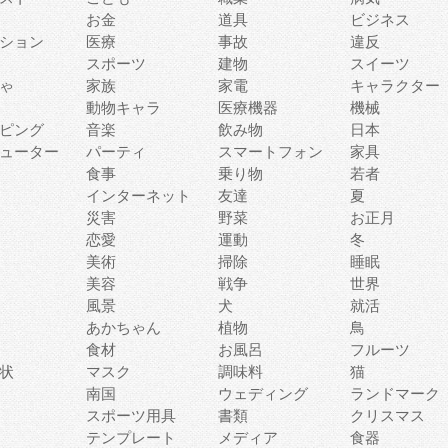
お金
道具
ビジネス
ション
医療
事故
違反
スポーツ
建物
スイーツ
ゃ
家族
家電
キャラクター
動物キャラ
医療機器
機械
ピング
音楽
飲み物
日本
ューター
パーティ
スマートフォン
家具
食事
乗り物
若者
インターネット
友達
夏
災害
野菜
お正月
恋愛
運動
冬
美術
掃除
睡眠
美容
戦争
世界
風景
犬
就活
あかちゃん
植物
鳥
食材
お風呂
フルーツ
状
マスク
調味料
猫
南国
ウェディング
ランドマーク
スポーツ用具
書類
クリスマス
テンプレート
メディア
食器