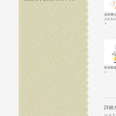
扇風機
入れる
ト
垂直離
ト
詳細
リクエ