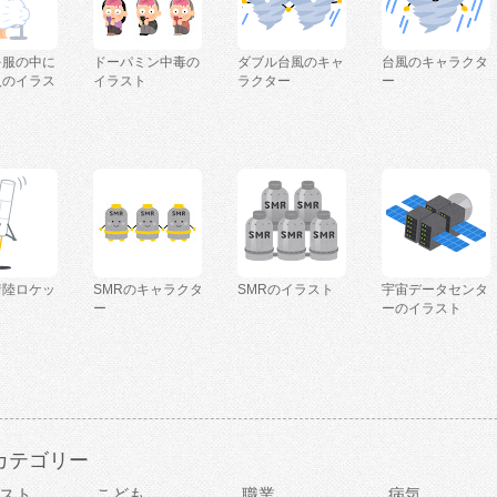
を服の中に
ドーパミン中毒の
ダブル台風のキャ
台風のキャラクタ
人のイラス
イラスト
ラクター
ー
着陸ロケッ
SMRのキャラクタ
SMRのイラスト
宇宙データセンタ
ー
ーのイラスト
カテゴリー
スト
こども
職業
病気