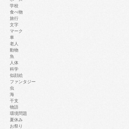
学校
食べ物
旅行
文字
マーク
車
老人
動物
魚
人体
科学
似顔絵
ファンタジー
虫
海
干支
物語
環境問題
夏休み
お祭り