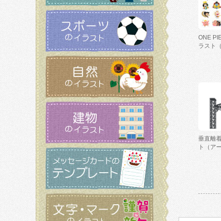
ONE P
ラスト
垂直離
ト（ア