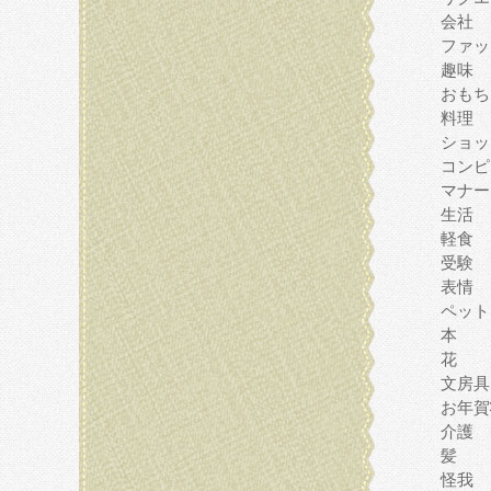
会社
ファッ
趣味
おもち
料理
ショッ
コンピ
マナー
生活
軽食
受験
表情
ペット
本
花
文房具
お年賀
介護
髪
怪我