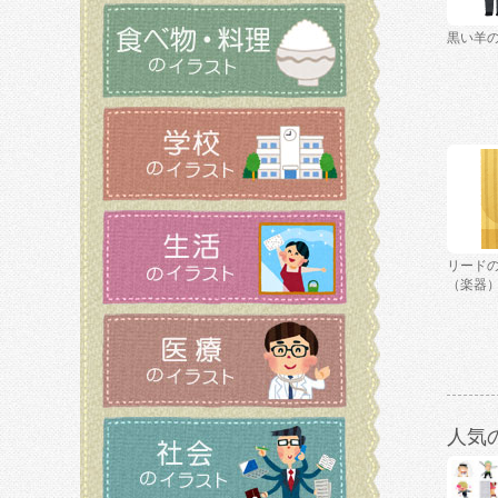
黒い羊
リード
（楽器
人気