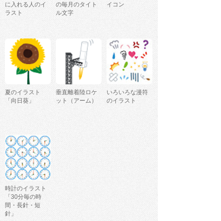
に入れる人のイ
の毎月のタイト
イコン
ラスト
ル文字
夏のイラスト
垂直離着陸ロケ
いろいろな漫符
「向日葵」
ット（アーム）
のイラスト
時計のイラスト
「30分毎の時
間・長針・短
針」