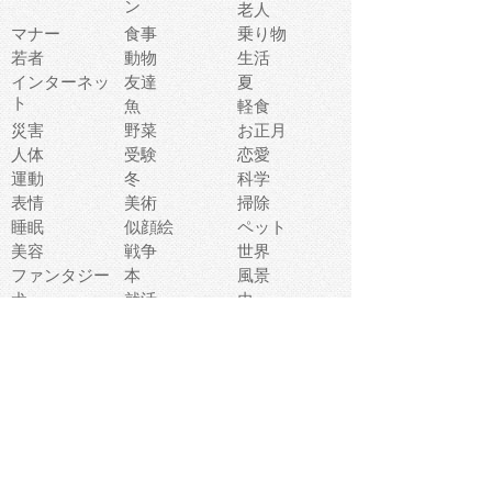
ン
老人
マナー
食事
乗り物
若者
動物
生活
インターネッ
友達
夏
ト
魚
軽食
災害
野菜
お正月
人体
受験
恋愛
運動
冬
科学
表情
美術
掃除
睡眠
似顔絵
ペット
美容
戦争
世界
ファンタジー
本
風景
犬
就活
虫
花
あかちゃん
植物
鳥
海
文房具
食材
お風呂
フルーツ
干支
お年賀状
マスク
調味料
猫
物語
介護
南国
ウェディング
ランドマーク
環境問題
髪