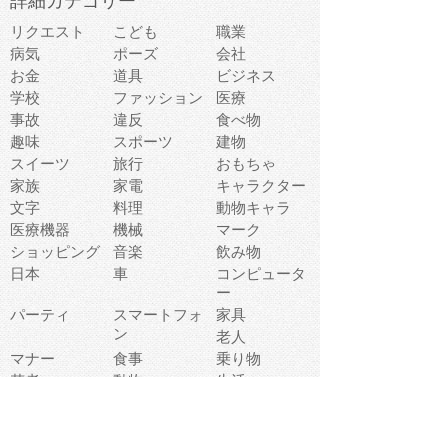
詳細カテゴリー
リクエスト
こども
職業
病気
ポーズ
会社
お金
道具
ビジネス
学校
ファッション
医療
事故
違反
食べ物
趣味
スポーツ
建物
スイーツ
旅行
おもちゃ
家族
家電
キャラクター
文字
料理
動物キャラ
医療機器
機械
マーク
ショッピング
音楽
飲み物
日本
車
コンピュータ
ー
パーティ
スマートフォ
家具
ン
老人
マナー
食事
乗り物
若者
動物
生活
インターネッ
友達
夏
ト
魚
軽食
災害
野菜
お正月