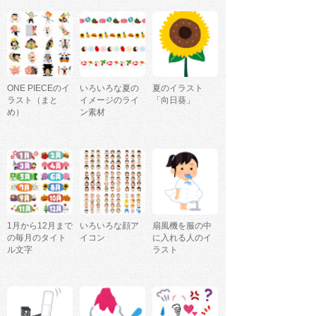
ONE PIECEのイ
いろいろな夏の
夏のイラスト
ラスト（まと
イメージのライ
「向日葵」
め）
ン素材
1月から12月まで
いろいろな顔ア
扇風機を服の中
の毎月のタイト
イコン
に入れる人のイ
ル文字
ラスト