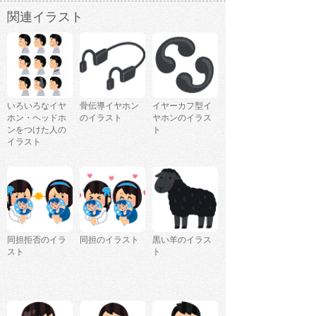
関連イラスト
いろいろなイヤ
骨伝導イヤホン
イヤーカフ型イ
ホン・ヘッドホ
のイラスト
ヤホンのイラス
ンをつけた人の
ト
イラスト
同担拒否のイラ
同担のイラスト
黒い羊のイラス
スト
ト