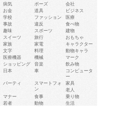
病気
ポーズ
会社
お金
道具
ビジネス
学校
ファッション
医療
事故
違反
食べ物
趣味
スポーツ
建物
スイーツ
旅行
おもちゃ
家族
家電
キャラクター
文字
料理
動物キャラ
医療機器
機械
マーク
ショッピング
音楽
飲み物
日本
車
コンピュータ
ー
パーティ
スマートフォ
家具
ン
老人
マナー
食事
乗り物
若者
動物
生活
インターネッ
友達
夏
ト
魚
軽食
災害
野菜
お正月
人体
受験
恋愛