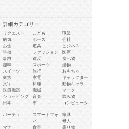
詳細カテゴリー
リクエスト
こども
職業
病気
ポーズ
会社
お金
道具
ビジネス
学校
ファッション
医療
事故
違反
食べ物
趣味
スポーツ
建物
スイーツ
旅行
おもちゃ
家族
家電
キャラクター
文字
料理
動物キャラ
医療機器
機械
マーク
ショッピング
音楽
飲み物
日本
車
コンピュータ
ー
パーティ
スマートフォ
家具
ン
老人
マナー
食事
乗り物