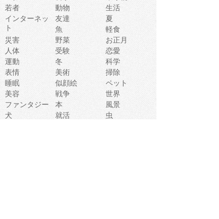
若者
動物
生活
インターネッ
友達
夏
ト
魚
軽食
災害
野菜
お正月
人体
受験
恋愛
運動
冬
科学
表情
美術
掃除
睡眠
似顔絵
ペット
美容
戦争
世界
ファンタジー
本
風景
犬
就活
虫
花
あかちゃん
植物
鳥
海
文房具
食材
お風呂
フルーツ
干支
お年賀状
マスク
調味料
猫
物語
介護
南国
ウェディング
ランドマーク
環境問題
髪
スポーツ用具
書類
クリスマス
夏休み
怪我
テンプレート