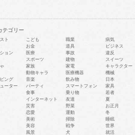
カテゴリー
スト
こども
職業
病気
お金
道具
ビジネス
ション
医療
事故
違反
スポーツ
建物
スイーツ
ゃ
家族
家電
キャラクター
動物キャラ
医療機器
機械
ピング
音楽
飲み物
日本
ューター
パーティ
スマートフォン
家具
食事
乗り物
若者
インターネット
友達
夏
災害
野菜
お正月
恋愛
運動
冬
美術
掃除
睡眠
美容
戦争
世界
風景
犬
就活