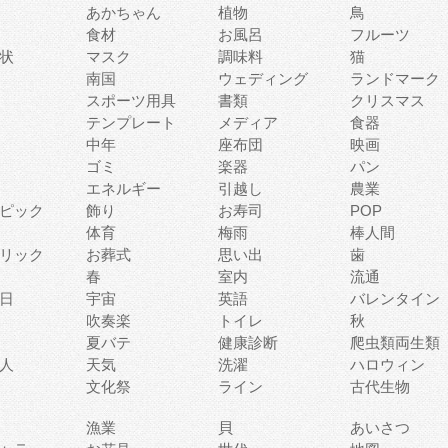
あかちゃん
植物
鳥
食材
お風呂
フルーツ
状
マスク
調味料
猫
南国
ウェディング
ランドマーク
スポーツ用具
書類
クリスマス
テンプレート
メディア
食器
中年
座布団
映画
ゴミ
楽器
パン
エネルギー
引越し
農業
ピック
飾り
お寿司
POP
体育
梅雨
棒人間
リック
お葬式
思い出
歯
春
室内
流通
日
宇宙
英語
バレンタイン
吹奏楽
トイレ
秋
夏バテ
健康診断
爬虫類両生類
人
天気
洗濯
ハロウィン
文化祭
ライン
古代生物
漁業
貝
あいさつ