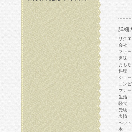
詳細
リクエ
会社
ファッ
趣味
おもち
料理
ショッ
コンピ
マナー
生活
軽食
受験
表情
ペット
本