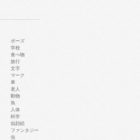
ポーズ
学校
食べ物
旅行
文字
マーク
車
老人
動物
魚
人体
科学
似顔絵
ファンタジー
虫