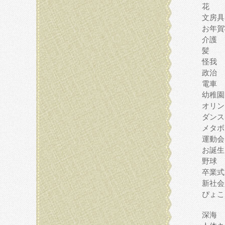
花
文房具
お年賀
介護
髪
怪我
政治
電車
幼稚園
オリン
ダンス
メタボ
運動会
お誕生
野球
卒業式
新社会
ぴょこ
深海