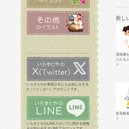
新し
扇風機
入れる
ト
いらすとやが更新されたらお知らせする
X（ツイッター）アカウントです。
垂直離
ト
いらすとやのLINEスタンプに関する情報
をお知らせするLINEアカウントです。