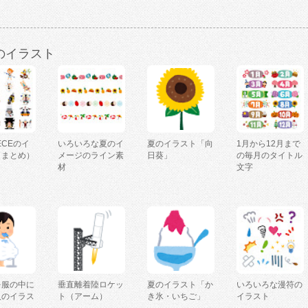
のイラスト
IECEのイ
いろいろな夏のイ
夏のイラスト「向
1月から12月まで
（まとめ）
メージのライン素
日葵」
の毎月のタイトル
材
文字
を服の中に
垂直離着陸ロケッ
夏のイラスト「か
いろいろな漫符の
人のイラス
ト（アーム）
き氷・いちご」
イラスト