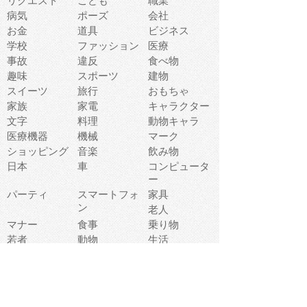
リクエスト
こども
職業
病気
ポーズ
会社
お金
道具
ビジネス
学校
ファッション
医療
事故
違反
食べ物
趣味
スポーツ
建物
スイーツ
旅行
おもちゃ
家族
家電
キャラクター
文字
料理
動物キャラ
医療機器
機械
マーク
ショッピング
音楽
飲み物
日本
車
コンピュータ
ー
パーティ
スマートフォ
家具
ン
老人
マナー
食事
乗り物
若者
動物
生活
インターネッ
友達
夏
ト
魚
軽食
災害
野菜
お正月
人体
受験
恋愛