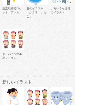
垂直離着陸ロケ
夏のイラスト
いろいろな漫符
ット（アーム）
「かき氷・いち
のイラスト
ご」
ドーパミン中毒
のイラスト
新しいイラスト