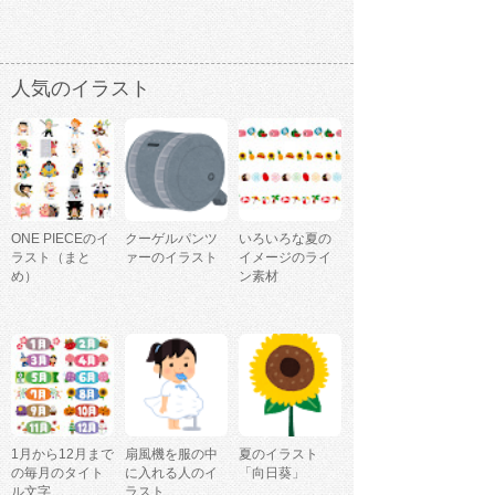
人気のイラスト
ONE PIECEのイ
クーゲルパンツ
いろいろな夏の
ラスト（まと
ァーのイラスト
イメージのライ
め）
ン素材
1月から12月まで
扇風機を服の中
夏のイラスト
の毎月のタイト
に入れる人のイ
「向日葵」
ル文字
ラスト