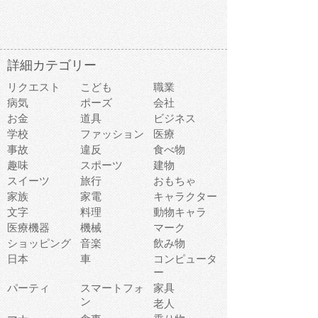
詳細カテゴリー
リクエスト
こども
職業
病気
ポーズ
会社
お金
道具
ビジネス
学校
ファッション
医療
事故
違反
食べ物
趣味
スポーツ
建物
スイーツ
旅行
おもちゃ
家族
家電
キャラクター
文字
料理
動物キャラ
医療機器
機械
マーク
ショッピング
音楽
飲み物
日本
車
コンピュータ
ー
パーティ
スマートフォ
家具
ン
老人