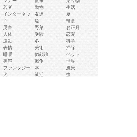
マナー
食事
乗り物
若者
動物
生活
インターネッ
友達
夏
ト
魚
軽食
災害
野菜
お正月
人体
受験
恋愛
運動
冬
科学
表情
美術
掃除
睡眠
似顔絵
ペット
美容
戦争
世界
ファンタジー
本
風景
犬
就活
虫
花
あかちゃん
植物
鳥
海
文房具
食材
お風呂
フルーツ
干支
お年賀状
マスク
調味料
猫
物語
介護
南国
ウェディング
ランドマーク
環境問題
髪
スポーツ用具
書類
クリスマス
夏休み
怪我
テンプレート