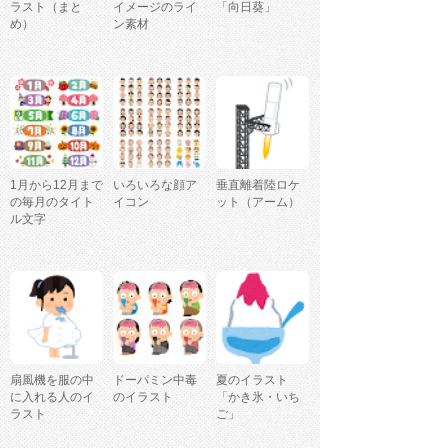
ラスト（まと
イメージのライ
「向日葵」
め）
ン素材
1月から12月まで
いろいろな顔ア
垂直離着陸ロケ
の毎月のタイト
イコン
ット（アーム）
ル文字
扇風機を服の中
ドーパミン中毒
夏のイラスト
に入れる人のイ
のイラスト
「かき氷・いち
ラスト
ご」