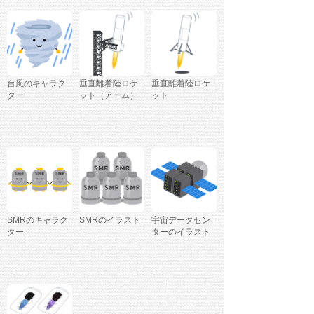
台風のキャラク
垂直離着陸ロケ
垂直離着陸ロケ
ター
ット（アーム）
ット
SMRのキャラク
SMRのイラスト
宇宙データセン
ター
ターのイラスト