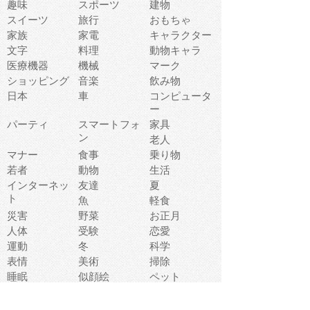
趣味
スポーツ
建物
スイーツ
旅行
おもちゃ
家族
家電
キャラクター
文字
料理
動物キャラ
医療機器
機械
マーク
ショッピング
音楽
飲み物
日本
車
コンピュータ
ー
パーティ
スマートフォ
家具
ン
老人
マナー
食事
乗り物
若者
動物
生活
インターネッ
友達
夏
ト
魚
軽食
災害
野菜
お正月
人体
受験
恋愛
運動
冬
科学
表情
美術
掃除
睡眠
似顔絵
ペット
美容
戦争
世界
ファンタジー
本
風景