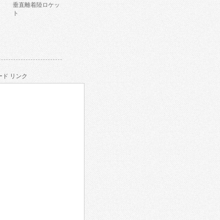
垂直離着陸ロケッ
ト
ド リンク