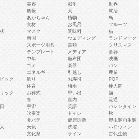
美容
戦争
世界
風景
犬
就活
あかちゃん
植物
鳥
食材
お風呂
フルーツ
状
マスク
調味料
猫
南国
ウェディング
ランドマーク
スポーツ用具
書類
クリスマス
テンプレート
メディア
食器
中年
座布団
映画
ゴミ
楽器
パン
エネルギー
引越し
農業
ピック
飾り
お寿司
POP
体育
梅雨
棒人間
リック
お葬式
思い出
歯
春
室内
流通
日
宇宙
英語
バレンタイン
吹奏楽
トイレ
秋
夏バテ
健康診断
爬虫類両生類
人
天気
洗濯
ハロウィン
文化祭
ライン
古代生物