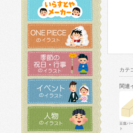
カテ
関連
豆腐バ
ト