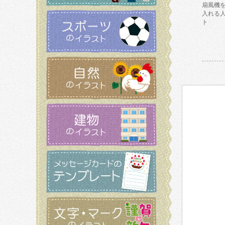
扇風機
入れる
ト