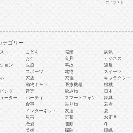
ー
ーのイラスト
カテゴリー
スト
こども
職業
病気
お金
道具
ビジネス
ション
医療
事故
違反
スポーツ
建物
スイーツ
ゃ
家族
家電
キャラクター
動物キャラ
医療機器
機械
ピング
音楽
飲み物
日本
ューター
パーティ
スマートフォン
家具
食事
乗り物
若者
インターネット
友達
夏
災害
野菜
お正月
恋愛
運動
冬
美術
掃除
睡眠