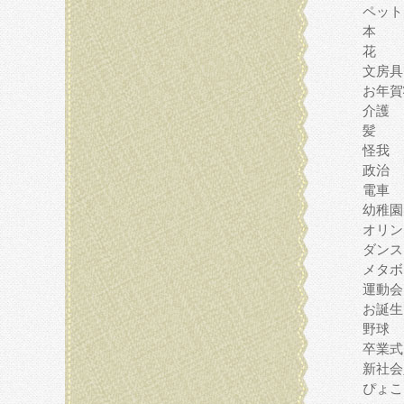
ペット
本
花
文房具
お年賀
介護
髪
怪我
政治
電車
幼稚園
オリン
ダンス
メタボ
運動会
お誕生
野球
卒業式
新社会
ぴょこ