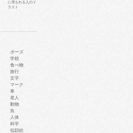
に埋もれる人のイ
ラスト
ポーズ
学校
食べ物
旅行
文字
マーク
車
老人
動物
魚
人体
科学
似顔絵