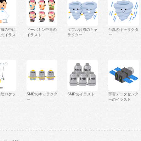
を服の中に
ドーパミン中毒の
ダブル台風のキャ
台風のキャラクタ
人のイラス
イラスト
ラクター
ー
着陸ロケッ
SMRのキャラクタ
SMRのイラスト
宇宙データセンタ
ー
ーのイラスト