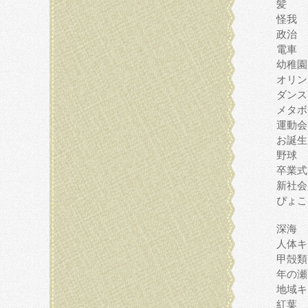
髪
怪我
政治
電車
幼稚園
オリン
ダンス
メタボ
運動会
お誕生
野球
卒業式
新社会
ぴょこ
深海
人体キ
甲殻類
年の瀬
地域キ
紅葉