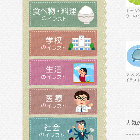
キャベ
ウニの
マンボ
イラス
人気