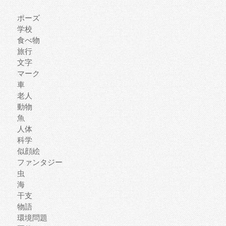
ポーズ
学校
食べ物
旅行
文字
マーク
車
老人
動物
魚
人体
科学
似顔絵
ファンタジー
虫
海
干支
物語
環境問題