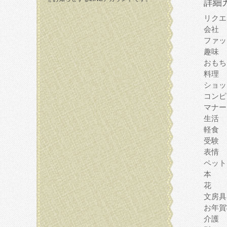
詳細
リクエ
会社
ファッ
趣味
おもち
料理
ショッ
コンピ
マナー
生活
軽食
受験
表情
ペット
本
花
文房具
お年賀
介護