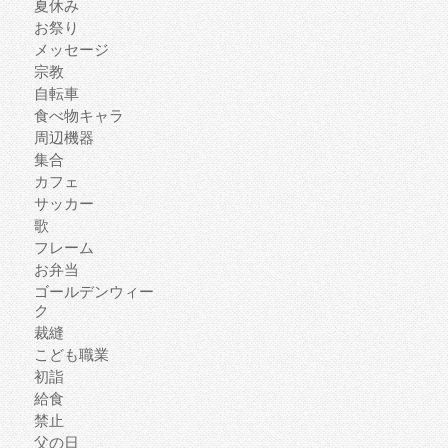
夏休み
お祭り
メッセージ
宗教
自転車
食べ物キャラ
周辺機器
集合
カフェ
サッカー
歌
フレーム
お弁当
ゴールデンウィー
ク
裁縫
こども職業
初詣
給食
禁止
父の日