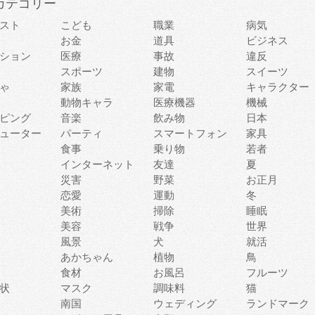
カテゴリー
スト
こども
職業
病気
お金
道具
ビジネス
ション
医療
事故
違反
スポーツ
建物
スイーツ
ゃ
家族
家電
キャラクター
動物キャラ
医療機器
機械
ピング
音楽
飲み物
日本
ューター
パーティ
スマートフォン
家具
食事
乗り物
若者
インターネット
友達
夏
災害
野菜
お正月
恋愛
運動
冬
美術
掃除
睡眠
美容
戦争
世界
風景
犬
就活
あかちゃん
植物
鳥
食材
お風呂
フルーツ
状
マスク
調味料
猫
南国
ウェディング
ランドマーク