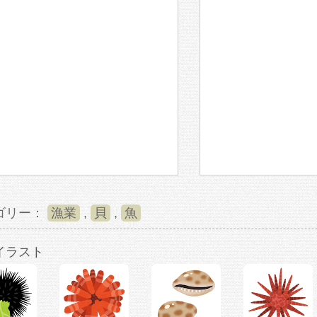
ゴリー：
漁業
,
貝
,
魚
イラスト