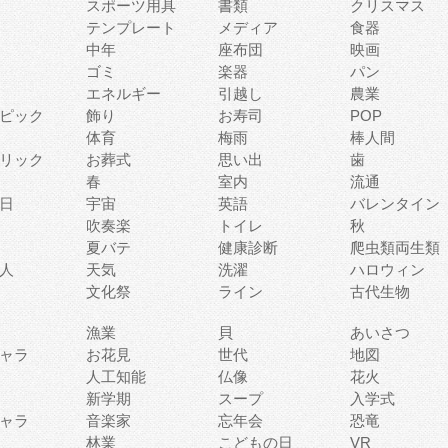
スポーツ用具
書類
クリスマス
テンプレート
メディア
食器
中年
座布団
映画
ゴミ
楽器
パン
エネルギー
引越し
農業
ピック
飾り
お寿司
POP
体育
梅雨
棒人間
リック
お葬式
思い出
歯
春
室内
流通
日
宇宙
英語
バレンタイン
吹奏楽
トイレ
秋
夏バテ
健康診断
爬虫類両生類
人
天気
洗濯
ハロウィン
文化祭
ライン
古代生物
漁業
貝
あいさつ
ャラ
お花見
世代
地図
人工知能
仏像
花火
新学期
スープ
入学式
ャラ
音楽家
忘年会
恐竜
林業
こどもの日
VR