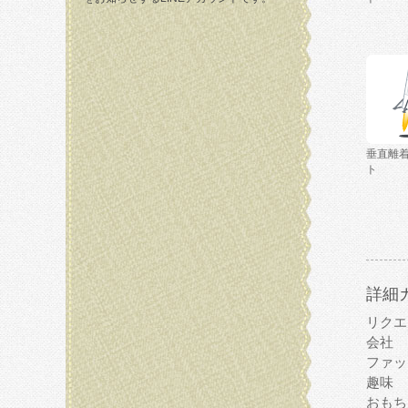
垂直離
ト
詳細
リクエ
会社
ファッ
趣味
おもち