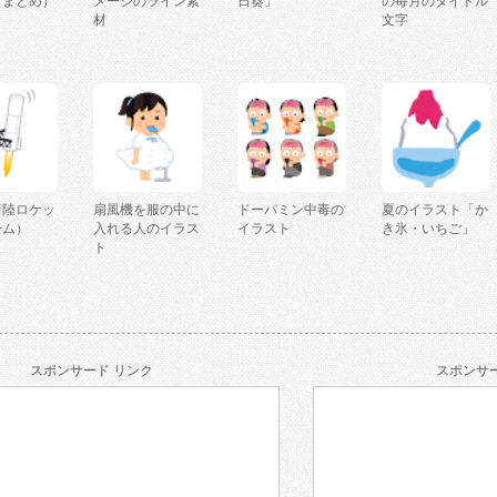
（まとめ）
メージのライン素
日葵」
の毎月のタイトル
材
文字
着陸ロケッ
扇風機を服の中に
ドーパミン中毒の
夏のイラスト「か
ーム）
入れる人のイラス
イラスト
き氷・いちご」
ト
スポンサード リンク
スポンサー