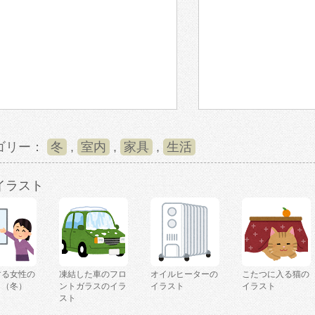
ゴリー：
冬
,
室内
,
家具
,
生活
イラスト
する女性の
凍結した車のフロ
オイルヒーターの
こたつに入る猫の
ト（冬）
ントガラスのイラ
イラスト
イラスト
スト