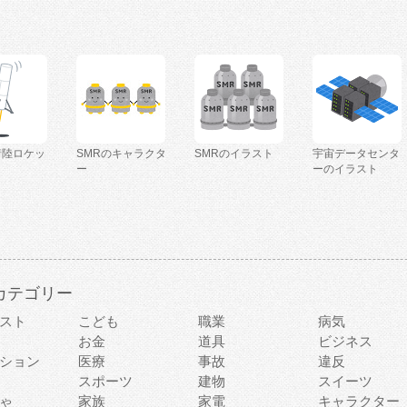
着陸ロケッ
SMRのキャラクタ
SMRのイラスト
宇宙データセンタ
ー
ーのイラスト
カテゴリー
スト
こども
職業
病気
お金
道具
ビジネス
ション
医療
事故
違反
スポーツ
建物
スイーツ
ゃ
家族
家電
キャラクター