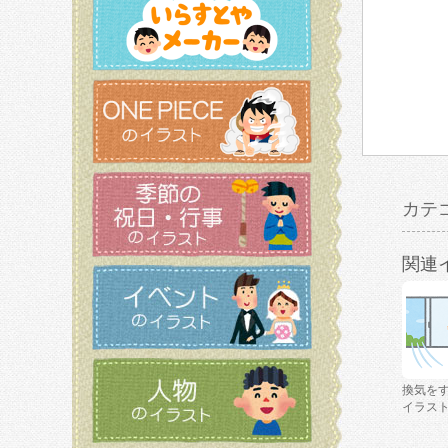
カテ
関連
換気を
イラス