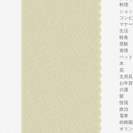
料理
ショッ
コンピ
マナー
生活
軽食
受験
表情
ペット
本
花
文房具
お年賀
介護
髪
怪我
政治
電車
幼稚園
オリン