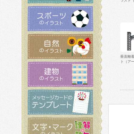
ラスト
垂直離
ト（ア