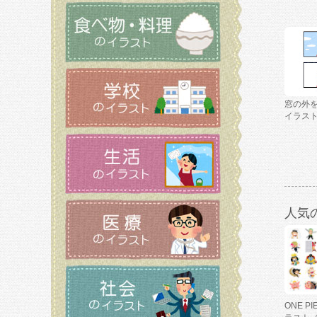
窓の外
イラス
人気
ONE P