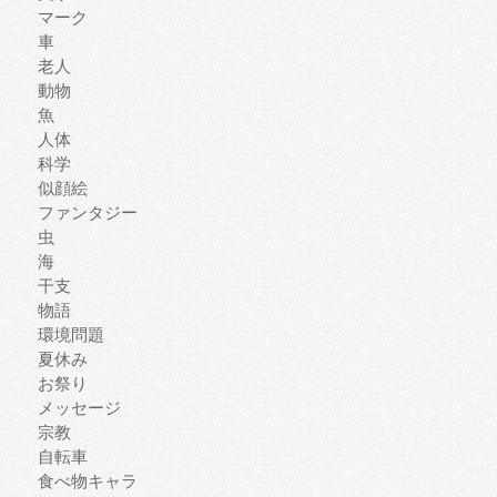
マーク
車
老人
動物
魚
人体
科学
似顔絵
ファンタジー
虫
海
干支
物語
環境問題
夏休み
お祭り
メッセージ
宗教
自転車
食べ物キャラ