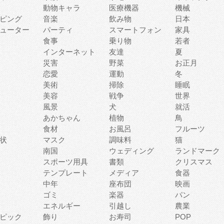
動物キャラ
医療機器
機械
ピング
音楽
飲み物
日本
ューター
パーティ
スマートフォン
家具
食事
乗り物
若者
インターネット
友達
夏
災害
野菜
お正月
恋愛
運動
冬
美術
掃除
睡眠
美容
戦争
世界
風景
犬
就活
あかちゃん
植物
鳥
食材
お風呂
フルーツ
状
マスク
調味料
猫
南国
ウェディング
ランドマーク
スポーツ用具
書類
クリスマス
テンプレート
メディア
食器
中年
座布団
映画
ゴミ
楽器
パン
エネルギー
引越し
農業
ピック
飾り
お寿司
POP